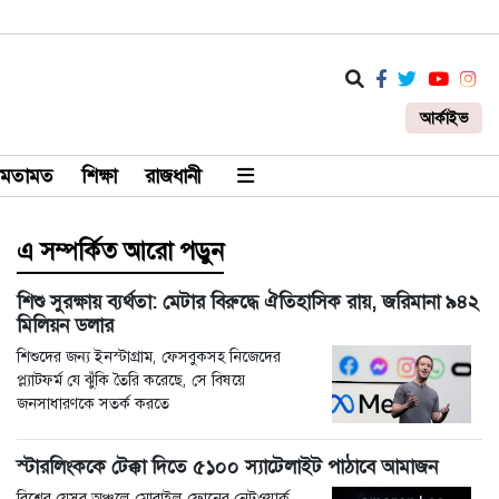
আর্কাইভ
মতামত
শিক্ষা
রাজধানী
এ সম্পর্কিত আরো পড়ুন
শিশু সুরক্ষায় ব্যর্থতা: মেটার বিরুদ্ধে ঐতিহাসিক রায়, জরিমানা ৯৪২
মিলিয়ন ডলার
শিশুদের জন্য ইনস্টাগ্রাম, ফেসবুকসহ নিজেদের
প্ল্যাটফর্ম যে ঝুঁকি তৈরি করেছে, সে বিষয়ে
জনসাধারণকে সতর্ক করতে
স্টারলিংককে টেক্কা দিতে ৫১০০ স্যাটেলাইট পাঠাবে আমাজন
বিশ্বের যেসব অঞ্চলে মোবাইল ফোনের নেটওয়ার্ক