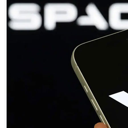
ও
জীবন
মতামত
শিক্ষা
রাজধানী
আইন-
আদালত
ক্যাম্পাস
আজকের
পত্রিকা