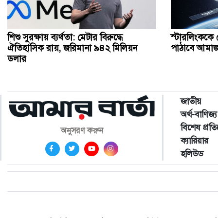
শিশু সুরক্ষায় ব্যর্থতা: মেটার বিরুদ্ধে
স্টারলিংককে 
ঐতিহাসিক রায়, জরিমানা ৯৪২ মিলিয়ন
পাঠাবে আমা
ডলার
জাতীয়
অর্থ-বাণিজ্য
বিশেষ প্রত
অনুসরণ করুন
ক্যারিয়ার
হলিউড