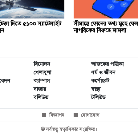
টেক্কা দিতে ৫১০০ স্যাটেলাইট
সীমান্তে ফোনের তথ্য মুছে ফেলা
জন
নাগরিকের বিরুদ্ধে মামলা
বিনোদন
আজকের পত্রিকা
খেলাধুলা
ধর্ম ও জীবন
িবেদন
ক্যাম্পাস
কর্পোরেট
বাজার
স্বাস্থ্য
বলিউড
টলিউড
বিজ্ঞাপন
যোগাযোগ
© সর্বস্বত্ব স্বত্বাধিকার সংরক্ষিত।