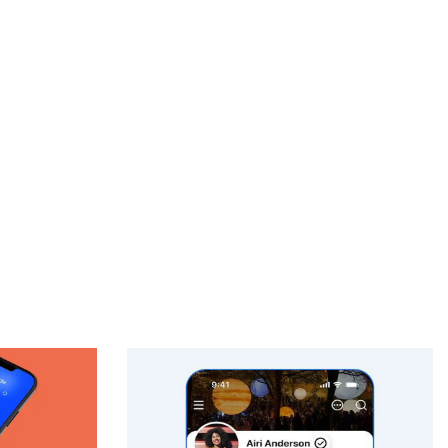
থাইল্যান্ডে স্কুলে শিক্ষার্থীর বন্দুক হামলা, শিক্ষকসহ নিহত ২
ওসমানী নগরে দুই বাসের মুখোমুখি সংঘর্ষে নিহত ৯
মেহেরপুর সীমান্তে বিএসএফের ৫ জনকে পুশইনের চেষ্টা, বিজিবির
প্রতিরোধ
সোনার গহনার দাম ভরিতে কমলো ৩২৬৬ টাকা