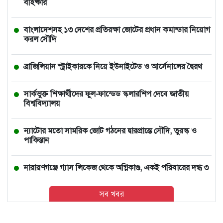
বহিষ্কার
বাংলাদেশসহ ১৩ দেশের প্রতিরক্ষা জোটের প্রধান কমান্ডার নিয়োগ
করল সৌদি
ব্রাজিলিয়ান স্ট্রাইকারকে নিয়ে ইউনাইটেড ও আর্সেনালের দ্বৈরথ
সার্কভুক্ত শিক্ষার্থীদের ফুল-ফান্ডেড স্কলারশিপ দেবে জাতীয়
বিশ্ববিদ্যালয়
ন্যাটোর মতো সামরিক জোট গঠনের দ্বারপ্রান্তে সৌদি, তুরস্ক ও
পাকিস্তান
নারায়ণগঞ্জে গ্যাস লিকেজ থেকে অগ্নিকাণ্ড, একই পরিবারের দগ্ধ ৩
সব খবর
আমিও বিশ্বাস করতে চাই তিনি ডিসেম্বরেই আসবেন: আইনমন্ত্রী
থাইল্যান্ডে স্কুলে শিক্ষার্থীর বন্দুক হামলা, শিক্ষকসহ নিহত ৭