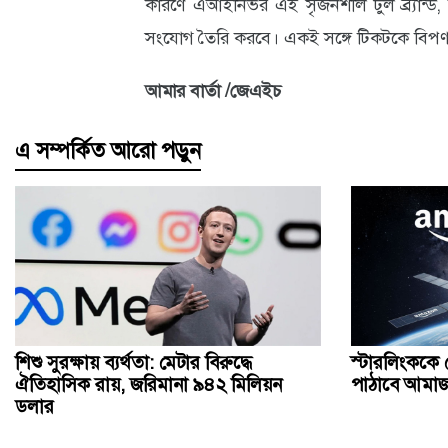
কারণে এআইনির্ভর এই সৃজনশীল টুল ব্র্যান্ড, 
সংযোগ তৈরি করবে। একই সঙ্গে টিকটকে বিপণন
আমার বার্তা /জেএইচ
এ সম্পর্কিত আরো পড়ুন
শিশু সুরক্ষায় ব্যর্থতা: মেটার বিরুদ্ধে
স্টারলিংককে 
ঐতিহাসিক রায়, জরিমানা ৯৪২ মিলিয়ন
পাঠাবে আমা
ডলার