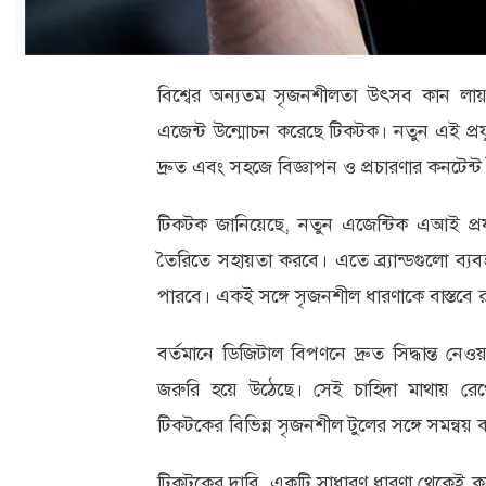
ক্যারিয়ার
তথ্যপ্রযুক্তি
বিশ্বের অন্যতম সৃজনশীলতা উৎসব কান লায়
লাইফস্টাইল
এজেন্ট উন্মোচন করেছে টিকটক। নতুন এই প্রযুক্ত
বিশেষ
দ্রুত এবং সহজে বিজ্ঞাপন ও প্রচারণার কনটেন
প্রতিবেদন
টিকটক জানিয়েছে, নতুন এজেন্টিক এআই প্রযুক্ত
স্বাস্থ্য
তৈরিতে সহায়তা করবে। এতে ব্র্যান্ডগুলো ব্যব
প্রবাস
পারবে। একই সঙ্গে সৃজনশীল ধারণাকে বাস্তব
বার্তা
বর্তমানে ডিজিটাল বিপণনে দ্রুত সিদ্ধান্ত ন
স্পটলাইট
জরুরি হয়ে উঠেছে। সেই চাহিদা মাথায় রেখ
টিকটকের বিভিন্ন সৃজনশীল টুলের সঙ্গে সমন্ব
রকমারি
অপরাধ
টিকটকের দাবি, একটি সাধারণ ধারণা থেকেই কয়