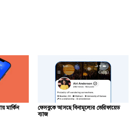
থাইল্যান্ডে স্কুলে শিক্ষার্থীর বন্দুক হামলা, শিক্ষকসহ নিহত ২
ওসমানী নগরে দুই বাসের মুখোমুখি সংঘর্ষে নিহত ৯
মেহেরপুর সীমান্তে বিএসএফের ৫ জনকে পুশইনের চেষ্টা, বিজিবির
প্রতিরোধ
সোনার গহনার দাম ভরিতে কমলো ৩২৬৬ টাকা
য় মার্কিন
ফেসবুকে আসছে বিনামূল্যের ভেরিফায়েড
ব্যাজ