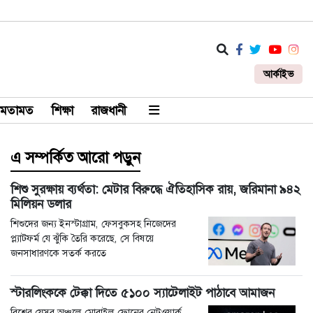
আর্কাইভ
মতামত
শিক্ষা
রাজধানী
এ সম্পর্কিত আরো পড়ুন
শিশু সুরক্ষায় ব্যর্থতা: মেটার বিরুদ্ধে ঐতিহাসিক রায়, জরিমানা ৯৪২
মিলিয়ন ডলার
শিশুদের জন্য ইনস্টাগ্রাম, ফেসবুকসহ নিজেদের
প্ল্যাটফর্ম যে ঝুঁকি তৈরি করেছে, সে বিষয়ে
জনসাধারণকে সতর্ক করতে
স্টারলিংককে টেক্কা দিতে ৫১০০ স্যাটেলাইট পাঠাবে আমাজন
বিশ্বের যেসব অঞ্চলে মোবাইল ফোনের নেটওয়ার্ক