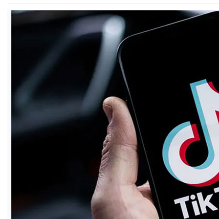
ও
জীবন
মতামত
শিক্ষা
রাজধানী
আইন-
আদালত
ক্যাম্পাস
আজকের
পত্রিকা