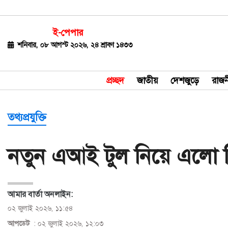
ই-পেপার
জাতীয়
শনিবার, ০৮ আগস্ট ২০২৬, ২৪ শ্রাবণ ১৪৩৩
দেশজুড়ে
প্রচ্ছদ
জাতীয়
দেশজুড়ে
রাজন
রাজনীতি
বিশ্ব
তথ্যপ্রযুক্তি
অর্থ-
নতুন এআই টুল নিয়ে এলো
বাণিজ্য
বিনোদন
আমার বার্তা অনলাইন:
খেলাধুলা
০২ জুলাই ২০২৬, ১১:৫৪
ধর্ম
আপডেট
: ০২ জুলাই ২০২৬, ১২:০৩