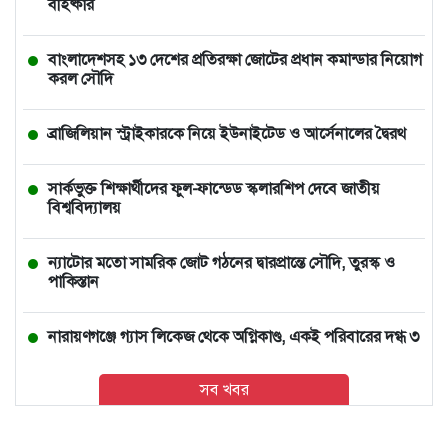
বহিষ্কার
বাংলাদেশসহ ১৩ দেশের প্রতিরক্ষা জোটের প্রধান কমান্ডার নিয়োগ
করল সৌদি
ব্রাজিলিয়ান স্ট্রাইকারকে নিয়ে ইউনাইটেড ও আর্সেনালের দ্বৈরথ
সার্কভুক্ত শিক্ষার্থীদের ফুল-ফান্ডেড স্কলারশিপ দেবে জাতীয়
বিশ্ববিদ্যালয়
ন্যাটোর মতো সামরিক জোট গঠনের দ্বারপ্রান্তে সৌদি, তুরস্ক ও
পাকিস্তান
নারায়ণগঞ্জে গ্যাস লিকেজ থেকে অগ্নিকাণ্ড, একই পরিবারের দগ্ধ ৩
সব খবর
আমিও বিশ্বাস করতে চাই তিনি ডিসেম্বরেই আসবেন: আইনমন্ত্রী
থাইল্যান্ডে স্কুলে শিক্ষার্থীর বন্দুক হামলা, শিক্ষকসহ নিহত ৭