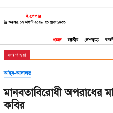
ই-পেপার
জাতীয়
শুক্রবার, ০৭ আগস্ট ২০২৬, ২৩ শ্রাবণ ১৪৩৩
দেশজুড়ে
প্রচ্ছদ
জাতীয়
দেশজুড়ে
রাজন
রাজনীতি
সদ্য পাওয়া
বিশ্ব
অর্থ-
আইন-আদালত
বাণিজ্য
বিনোদন
মানবতাবিরোধী অপরাধের মামল
খেলাধুলা
কবির
ধর্ম