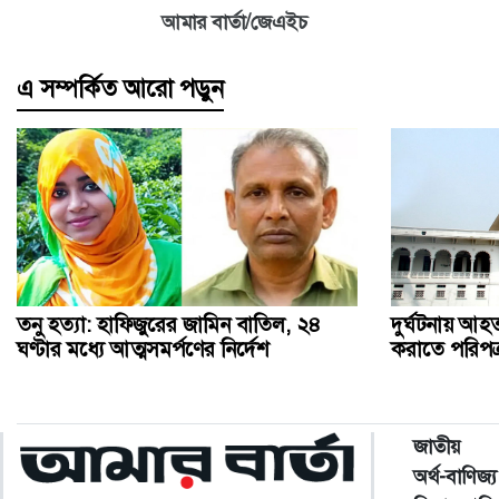
আমার বার্তা/জেএইচ
এ সম্পর্কিত আরো পড়ুন
তনু হত্যা: হাফিজুরের জামিন বাতিল, ২৪
দুর্ঘটনায় আ
ঘণ্টার মধ্যে আত্মসমর্পণের নির্দেশ
করাতে পরিপত্র
জাতীয়
অর্থ-বাণিজ্য