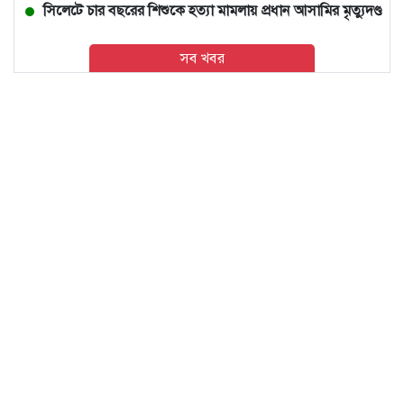
সিলেটে চার বছরের শিশুকে হত্যা মামলায় প্রধান আসামির মৃত্যুদণ্ড
সব খবর
বাঁশখালীতে বন্যায় ক্ষতিগ্রস্ত ১০০ পরিবারকে ঘর দেবেন প্রধানমন্ত্রী
পররাষ্ট্রমন্ত্রীর কা‌ছে ইউএনডিপির আবাসিক প্রতিনিধির পরিচয়পত্র
পেশ
মৃত্যুদণ্ডের বিধান থাকায় জুলাই হত্যাকাণ্ডের প্রত্যক্ষদর্শীদের পরিচয়
দেয়নি জাতিসংঘ
ডিএমপির সাত সহকারী পুলিশ কমিশনারের দায়িত্বে রদবদল
বাংলাদেশের ব্ল্যাকবেঙ্গল ছাগল ও কৃষি পণ্যে আগ্রহী মালয়েশিয়া
গ্যাস-বিদ্যুৎ সংকটের জবাব চেয়ে প্রধানমন্ত্রীর কাছে স্মারকলিপি
১১ দলের