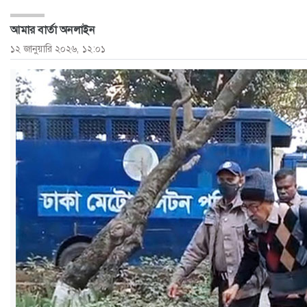
ও
আমার বার্তা অনলাইন
জীবন
১২ জানুয়ারি ২০২৬, ১২:০১
মতামত
শিক্ষা
রাজধানী
আইন-
আদালত
ক্যাম্পাস
আজকের
পত্রিকা