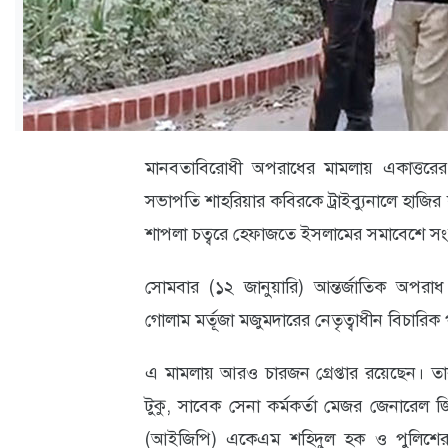
ক্যারিয়ার
তথ্যপ্রযুক্তি
লাইফস্টাইল
বিশেষ
মানবতাবিরোধী অপরাধের মামলায় একাত্তরের ঘ
প্রতিবেদন
সভাপতি শাহরিয়ার কবিরকে ট্রাইব্যুনালে হাজ
স্বাস্থ্য
শাপলা চত্বরে হেফাজতে ইসলামের সমাবেশে সং
প্রবাস
সোমবার (১২ জানুয়ারি) আন্তর্জাতিক অপরাধ ট
বার্তা
গোলাম মর্তূজা মজুমদারের নেতৃত্বাধীন বিচারি
স্পটলাইট
এ মামলায় আরও চারজন গ্রেপ্তার রয়েছেন। তারা হল
রকমারি
টুকু, সাবেক সেনা কর্মকর্তা মেজর জেনারেল
(আইজিপি) একেএম শহিদুল হক ও পুলিশের 
অপরাধ