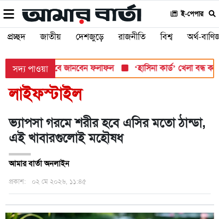
ই-পেপার
প্রচ্ছদ
জাতীয়
দেশজুড়ে
রাজনীতি
বিশ্ব
অর্থ-বাণিজ
 সোমবার, যেভাবে জানবেন ফলাফল
‘হাসিনা কার্ড’ খেলা বন্ধ করতে ভার
সদ্য পাওয়া
লাইফস্টাইল
ভ্যাপসা গরমে শরীর হবে এসির মতো ঠান্ডা,
এই খাবারগুলোই মহৌষধ
আমার বার্তা অনলাইন
প্রকাশ:
০২ মে ২০২৬, ১১:৪৫