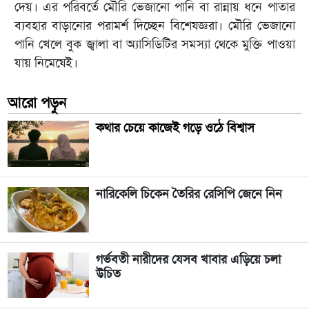
দেয়। এর পরিবর্তে মৌরি ভেজানো পানি বা রান্নায় ধনে পাতার
ব্যবহার বাড়ানোর পরামর্শ দিচ্ছেন বিশেষজ্ঞরা। মৌরি ভেজানো
পানি খেলে বুক জ্বালা বা অ্যাসিডিটির সমস্যা থেকে মুক্তি পাওয়া
যায় নিমেষেই।
আরো পড়ুন
কথার চেয়ে কাজেই গড়ে ওঠে বিশ্বাস
নারিকেলি চিকেন তৈরির রেসিপি জেনে নিন
গর্ভবতী নারীদের যেসব খাবার এড়িয়ে চলা
উচিত