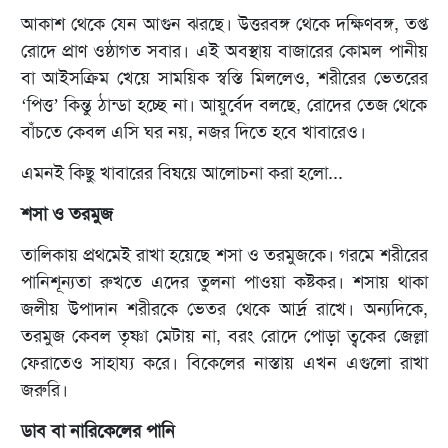
আকাশ থেকে যেন আগুন ঝরছে। উত্তরবঙ্গ থেকে দক্ষিণবঙ্গ, তপ্ত
রোদে প্রাণ ওষ্ঠাগত সবার। এই অবস্থায় বাজারের কোমল পানীয়
বা আইসক্রিম খেয়ে সাময়িক স্বস্তি মিললেও, শরীরের ভেতরের
‘পিত্ত’ কিন্তু ঠান্ডা হচ্ছে না। আয়ুর্বেদ বলছে, রোদের তেজ থেকে
বাঁচতে কেবল এসি ঘর নয়, নজর দিতে হবে খাবারেও।
এমনই কিছু খাবারের বিষয়ে আলোচনা করা হলো...
শসা ও তরমুজ
তালিকায় প্রথমেই রাখা হয়েছে শসা ও তরমুজকে। গরমে শরীরের
পানিশূন্যতা রুখতে এদের তুলনা পাওয়া কষ্টকর। শসায় থাকা
জলীয় উপাদান শরীরকে ভেতর থেকে আর্দ্র রাখে। অন্যদিকে,
তরমুজ কেবল তৃষ্ণা মেটায় না, বরং রোদে পোড়া ত্বকের জেল্লা
ফেরাতেও সাহায্য করে। বিকেলের নাস্তায় এখন এগুলো রাখা
জরুরি।
ডাব বা নারিকেলের পানি