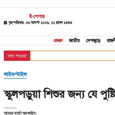
ই-পেপার
জাতীয়
বৃহস্পতিবার, ০৬ আগস্ট ২০২৬, ২২ শ্রাবণ ১৪৩৩
দেশজুড়ে
প্রচ্ছদ
জাতীয়
দেশজুড়ে
রাজন
রাজনীতি
সদ্য পাওয়া
বিশ্ব
অর্থ-
লাইফস্টাইল
বাণিজ্য
বিনোদন
স্কুলপড়ুয়া শিশুর জন্য যে পু
খেলাধুলা
ধর্ম
আমার বার্তা অনলাইন: