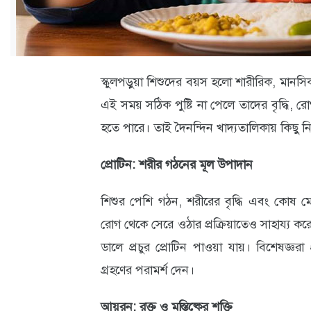
ক্যারিয়ার
তথ্যপ্রযুক্তি
লাইফস্টাইল
স্কুলপড়ুয়া শিশুদের বয়স হলো শারীরিক, মানসিক
বিশেষ
এই সময় সঠিক পুষ্টি না পেলে তাদের বৃদ্ধি, রোগ
প্রতিবেদন
হতে পারে। তাই দৈনন্দিন খাদ্যতালিকায় কিছু নির্
স্বাস্থ্য
প্রোটিন: শরীর গঠনের মূল উপাদান
প্রবাস
শিশুর পেশি গঠন, শরীরের বৃদ্ধি এবং কোষ মেরাম
বার্তা
রোগ থেকে সেরে ওঠার প্রক্রিয়াতেও সাহায্য কর
স্পটলাইট
ডালে প্রচুর প্রোটিন পাওয়া যায়। বিশেষজ্ঞরা
গ্রহণের পরামর্শ দেন।
রকমারি
আয়রন: রক্ত ও মস্তিষ্কের শক্তি
অপরাধ