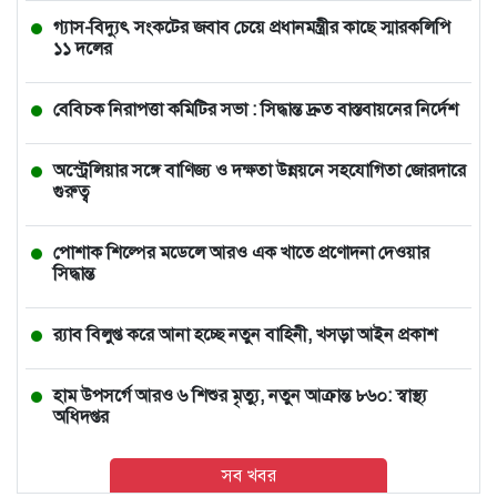
গ্যাস-বিদ্যুৎ সংকটের জবাব চেয়ে প্রধানমন্ত্রীর কাছে স্মারকলিপি
১১ দলের
বেবিচক নিরাপত্তা কমিটির সভা : সিদ্ধান্ত দ্রুত বাস্তবায়নের নির্দেশ
অস্ট্রেলিয়ার সঙ্গে বাণিজ্য ও দক্ষতা উন্নয়নে সহযোগিতা জোরদারে
গুরুত্ব
পোশাক শিল্পের মডেলে আরও এক খাতে প্রণোদনা দেওয়ার
সিদ্ধান্ত
র‍্যাব বিলুপ্ত করে আনা হচ্ছে নতুন বাহিনী, খসড়া আইন প্রকাশ
হাম উপসর্গে আরও ৬ শিশুর মৃত্যু, নতুন আক্রান্ত ৮৬০: স্বাস্থ্য
অধিদপ্তর
সব খবর
সরকারি চিকিৎসক রোগী দেখছিলেন বেসরকারিতে, ধরে ফেললেন