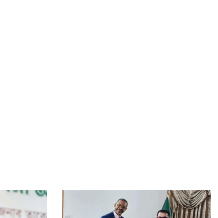
অস্ট্রেলিয়ার সঙ্গে বাণিজ্য ও দক্ষতা উন্নয়নে সহযোগিতা জোরদারে
গুরুত্ব
পোশাক শিল্পের মডেলে আরও এক খাতে প্রণোদনা দেওয়ার
সিদ্ধান্ত
র‍্যাব বিলুপ্ত করে আনা হচ্ছে নতুন বাহিনী, খসড়া আইন প্রকাশ
হাম উপসর্গে আরও ৬ শিশুর মৃত্যু, নতুন আক্রান্ত ৮৬০: স্বাস্থ্য
অধিদপ্তর
সরকারি চিকিৎসক রোগী দেখছিলেন বেসরকারিতে, ধরে ফেললেন
স্বাস্থ্যমন্ত্রী
জনগণের অধিকার আদায়ে ৫ সেপ্টেম্বর ঢাকা-চট্টগ্রাম লংমার্চ:
জামায়াত আমির