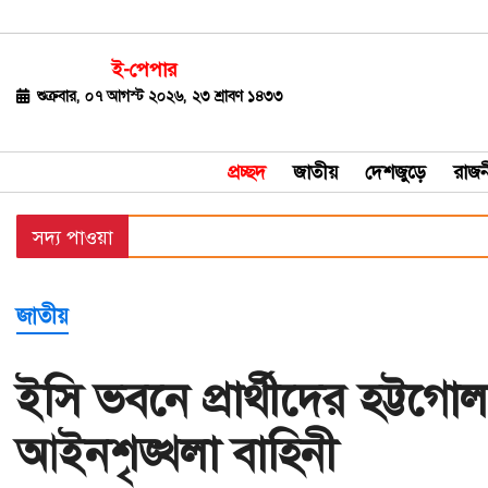
ই-পেপার
জাতীয়
শুক্রবার, ০৭ আগস্ট ২০২৬, ২৩ শ্রাবণ ১৪৩৩
দেশজুড়ে
প্রচ্ছদ
জাতীয়
দেশজুড়ে
রাজন
রাজনীতি
সদ্য পাওয়া
বিশ্ব
অর্থ-
জাতীয়
বাণিজ্য
বিনোদন
ইসি ভবনে প্রার্থীদের হট্টগো
খেলাধুলা
আইনশৃঙ্খলা বাহিনী
ধর্ম