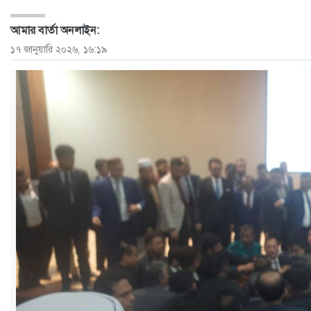
ও
আমার বার্তা অনলাইন:
জীবন
১৭ জানুয়ারি ২০২৬, ১৬:১৯
মতামত
শিক্ষা
রাজধানী
আইন-
আদালত
ক্যাম্পাস
আজকের
পত্রিকা