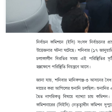
ক্যারিয়ার
তথ্যপ্রযুক্তি
লাইফস্টাইল
বিশেষ
নির্বাচন কমিশনে (ইসি) সংসদ নির্বাচনের প্র
প্রতিবেদন
উত্তেজনার ঘটনা ঘটেছে। শনিবার (১৭ জানুয়ারি
স্বাস্থ্য
চলাকালীন বিরতির সময় এই পরিস্থিতির সৃষ্
হস্তক্ষেপে পরিস্থিতি নিয়ন্ত্রণে আসে।
প্রবাস
বার্তা
জানা যায়, শনিবার মানিকগঞ্জ-৩ আসনের বৈধ প্
স্পটলাইট
দায়ের করা আপিলের শুনানি চলছিল। শুনানির এক
দ্বৈত নাগরিকত্ব বিষয়ে ব্যাখ্যা চায় কমিশন। দ
রকমারি
কমিশনারের (সিইসি) নেতৃত্বাধীন কমিশন দুপুর
অপরাধ