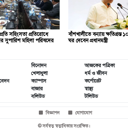
প্রতি সহিংসতা প্রতিরোধে
বাঁশখালীতে বন্যায় ক্ষতিগ্রস্ত
ের সুপারিশ মহিলা পরিষদের
ঘর দেবেন প্রধানমন্ত্রী
বিনোদন
আজকের পত্রিকা
খেলাধুলা
ধর্ম ও জীবন
িবেদন
ক্যাম্পাস
কর্পোরেট
বাজার
স্বাস্থ্য
বলিউড
টলিউড
বিজ্ঞাপন
যোগাযোগ
© সর্বস্বত্ব স্বত্বাধিকার সংরক্ষিত।