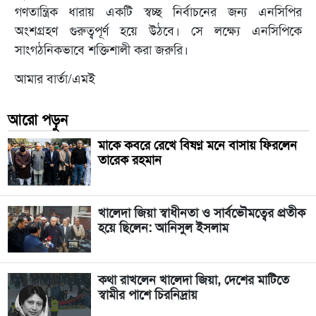
গণতান্ত্রিক ধারায় একটি স্বচ্ছ নির্বাচনের জন্য এনসিপির
অংশগ্রহণ গুরুত্বপূর্ণ হয়ে উঠবে। সে লক্ষ্যে এনসিপিকে
সাংগঠনিকভাবে শক্তিশালী করা জরুরি।
আমার বার্তা/এমই
আরো পড়ুন
মাকে কবরে রেখে বিষণ্ন মনে বাসায় ফিরলেন
তারেক রহমান
খালেদা জিয়া স্বাধীনতা ও সার্বভৌমত্বের প্রতীক
হয়ে ছিলেন: আনিসুল ইসলাম
কথা রাখলেন খালেদা জিয়া, দেশের মাটিতে
স্বামীর পাশে চিরনিদ্রায়