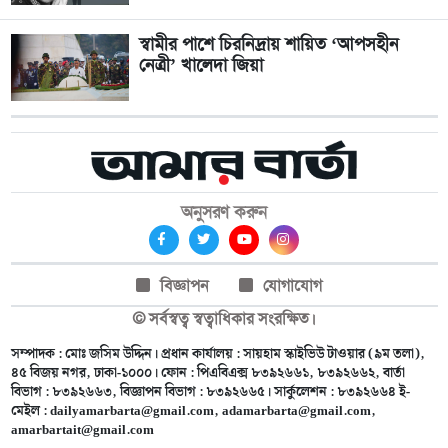
স্বামীর পাশে চিরনিদ্রায় শায়িত ‘আপসহীন
নেত্রী’ খালেদা জিয়া
অনুসরণ করুন
বিজ্ঞাপন
যোগাযোগ
© সর্বস্বত্ব স্বত্বাধিকার সংরক্ষিত।
সম্পাদক : মোঃ জসিম উদ্দিন। প্রধান কার্যালয় : সায়হাম স্কাইভিউ টাওয়ার (৯ম তলা),
৪৫ বিজয় নগর, ঢাকা-১০০০। ফোন : পিএবিএক্স ৮৩৯২৬৬১, ৮৩৯২৬৬২, বার্তা
বিভাগ : ৮৩৯২৬৬৩, বিজ্ঞাপন বিভাগ : ৮৩৯২৬৬৫। সার্কুলেশন : ৮৩৯২৬৬৪ ই-
মেইল :
dailyamarbarta@gmail.com
,
adamarbarta@gmail.com
,
amarbartait@gmail.com