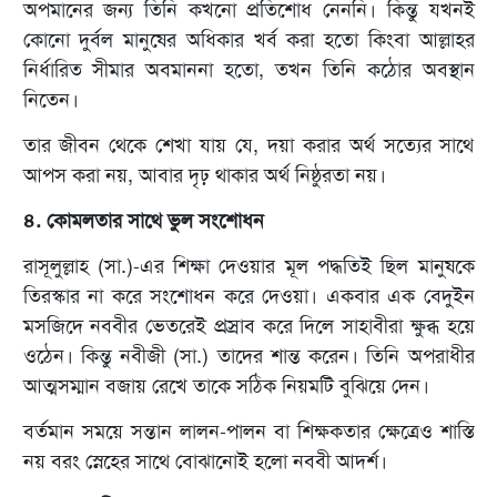
অপমানের জন্য তিনি কখনো প্রতিশোধ নেননি। কিন্তু যখনই
কোনো দুর্বল মানুষের অধিকার খর্ব করা হতো কিংবা আল্লাহর
নির্ধারিত সীমার অবমাননা হতো, তখন তিনি কঠোর অবস্থান
নিতেন।
তার জীবন থেকে শেখা যায় যে, দয়া করার অর্থ সত্যের সাথে
আপস করা নয়, আবার দৃঢ় থাকার অর্থ নিষ্ঠুরতা নয়।
৪. কোমলতার সাথে ভুল সংশোধন
রাসূলুল্লাহ (সা.)-এর শিক্ষা দেওয়ার মূল পদ্ধতিই ছিল মানুষকে
তিরস্কার না করে সংশোধন করে দেওয়া। একবার এক বেদুইন
মসজিদে নববীর ভেতরেই প্রস্রাব করে দিলে সাহাবীরা ক্ষুব্ধ হয়ে
ওঠেন। কিন্তু নবীজী (সা.) তাদের শান্ত করেন। তিনি অপরাধীর
আত্মসম্মান বজায় রেখে তাকে সঠিক নিয়মটি বুঝিয়ে দেন।
বর্তমান সময়ে সন্তান লালন-পালন বা শিক্ষকতার ক্ষেত্রেও শাস্তি
নয় বরং স্নেহের সাথে বোঝানোই হলো নববী আদর্শ।