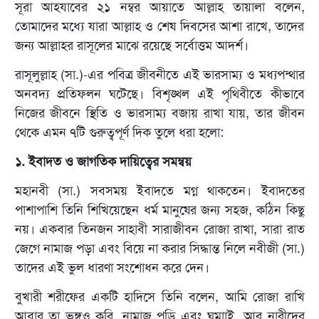
সূরা আহযাবের ২১ নম্বর আয়াতে আল্লাহ তায়ালা বলেন,
তোমাদের মধ্যে যারা আল্লাহ ও শেষ দিবসের আশা রাখে, তাদের
জন্য আল্লাহর রাসূলের মাঝে রয়েছে সর্বোত্তম আদর্শ।
রাসূলুল্লাহ (সা.)-এর পবিত্র জীবনীতে এই ভারসাম্য ও মধ্যপন্থার
অনবদ্য প্রতিফলন ঘটেছে। বিশৃঙ্খল এই পৃথিবীতে কীভাবে
নিজের জীবনে স্থিতি ও ভারসাম্য বজায় রাখা যায়, তার জীবন
থেকে এমন ৭টি গুরুত্বপূর্ণ দিক তুলে ধরা হলো:
১. ইবাদত ও জাগতিক দায়িত্বের সমন্বয়
মহানবী (সা.) সবসময় ইবাদতে মগ্ন থাকতেন। ইবাদতের
পাশাপাশি তিনি শিখিয়েছেন ধর্ম মানুষের জন্য সহজ, কঠিন কিছু
নয়। একবার তিনজন সাহাবী সারাজীবন রোজা রাখা, সারা রাত
জেগে নামাজ পড়া এবং বিয়ে না করার সিদ্ধান্ত নিলে নবীজী (সা.)
তাদের এই ভুল ধারণা সংশোধন করে দেন।
বুখারী শরীফের একটি হাদিসে তিনি বলেন, আমি রোজা রাখি
আবার তা ভঙ্গও করি, নামাজ পড়ি এবং ঘুমাাই, আর নারীদের