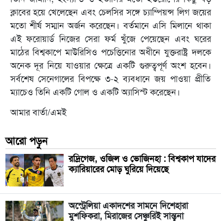
ক্লাবের হয়ে খেলেছেন এবং চেলসির সঙ্গে চ্যাম্পিয়ন্স লিগ জয়ের
মতো শীর্ষ সম্মান অর্জন করেছেন। বর্তমানে এসি মিলানে থাকা
এই ফরোয়ার্ড নিজের সেরা ফর্ম খুঁজে পেয়েছেন এবং ঘরের
মাঠের বিশ্বকাপে মাউরিসিও পচেত্তিনোর অধীনে যুক্তরাষ্ট্র দলকে
অনেক দূর নিয়ে যাওয়ার ক্ষেত্রে একটি গুরুত্বপূর্ণ অংশ হবেন।
সর্বশেষ সেনেগালের বিপক্ষে ৩-২ ব্যবধানে জয় পাওয়া প্রীতি
ম্যাচেও তিনি একটি গোল ও একটি অ্যাসিস্ট করেছেন।
আমার বার্তা/এমই
আরো পড়ুন
রদ্রিগেজ, ওজিল ও ভোজিনহা : বিশ্বকাপ যাদের
ক্যারিয়ারের মোড় ঘুরিয়ে দিয়েছে
অস্ট্রেলিয়া একাদশের সামনে দিশেহারা
মুশফিকরা, মিরাজের সেঞ্চুরিই সান্ত্বনা