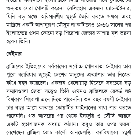
অন্যতম সেরা গোলটি করেন। বেলিংহাম একজন ম্যাচ-উইনার,
যিনি বড় মঞ্চে অবিস্মরণীয় মুহূর্ত তৈরি করতে সক্ষম এবং
মাদ্রিদে একটি আশানুরূপ মৌসুম না কাটালেও ১৯৬৬ সালের পর
ইংল্যান্ডের প্রথম কোনো বড় শিরোপা জেতার আশার মূল ভরসা
হবেন তিনি।
নেইমার
ব্রাজিলের ইতিহাসের সর্বকালের সর্বোচ্চ গোলদাতা নেইমার তার
পুরো ক্যারিয়ার জুড়েই দেশের মানুষের প্রত্যাশার ভার নিজের
কাঁধে বহন করেছেন। একজন খেলোয়াড় হিসেবে সবচেয়ে বড়
সম্মানগুলো জেতা সত্ত্বেও তিনি এখনও ব্রাজিলকে রেকর্ড ষষ্ঠ
বিশ্বকাপ শিরোপা এনে দিতে পারেননি। ৩৪ বছর বয়সী নেইমার
চার বছর আগে কাতারে কোয়ার্টার ফাইনালের বাধা পার করতে
পারেননি। গত আসরের পর থেকে ইনজুরি ও সৌদি আরবে
একটি হতাশাজনক অধ্যায় কাটান। তবুও তার ওপর ভরসা
রেখেছেন ব্রাজিল কোচ কার্লো আনচেলত্তি। ক্যারিয়ারের চতুর্থ