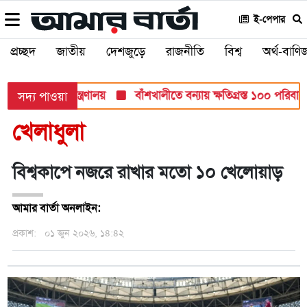
ই-পেপার
প্রচ্ছদ
জাতীয়
দেশজুড়ে
রাজনীতি
বিশ্ব
অর্থ-বাণিজ
্ষায়: শিক্ষা মন্ত্রণালয়
বাঁশখালীতে বন্যায় ক্ষতিগ্রস্ত ১০০ পরিবারকে ঘ
সদ্য পাওয়া
খেলাধুলা
বিশ্বকাপে নজরে রাখার মতো ১০ খেলোয়াড়
আমার বার্তা অনলাইন:
প্রকাশ:
০১ জুন ২০২৬, ১৪:৪২