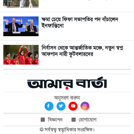
ক্ষমা চেয়ে ফিফা সভাপতির পদ বাঁচালেন
ইনফান্তিনো
নির্বাসন থেকে আন্তর্জাতিক মঞ্চে, নতুন স্বপ্ন
আফগান নারী ফুটবলারদের
অনুসরণ করুন
বিজ্ঞাপন
যোগাযোগ
© সর্বস্বত্ব স্বত্বাধিকার সংরক্ষিত।