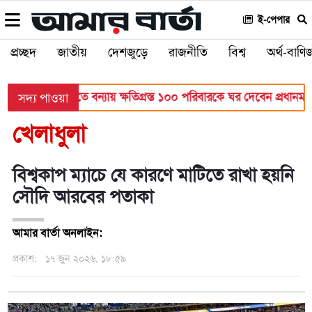
ই-পেপার
প্রচ্ছদ
জাতীয়
দেশজুড়ে
রাজনীতি
বিশ্ব
অর্থ-বাণিজ
য়
বাঁশখালীতে বন্যায় ক্ষতিগ্রস্ত ১০০ পরিবারকে ঘর দেবেন প্রধানমন্ত্রী
সদ্য পাওয়া
খেলাধুলা
বিশ্বকাপ ম্যাচে যে কারণে মাটিতে রাখা হয়নি
সৌদি আরবের পতাকা
আমার বার্তা অনলাইন:
প্রকাশ:
১৭ জুন ২০২৬, ১৮:৫৯