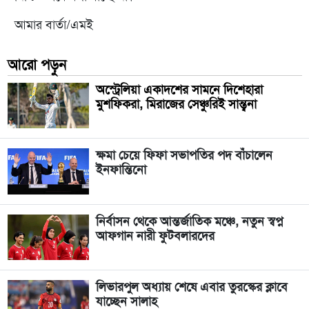
আমার বার্তা/এমই
আরো পড়ুন
অস্ট্রেলিয়া একাদশের সামনে দিশেহারা
মুশফিকরা, মিরাজের সেঞ্চুরিই সান্ত্বনা
ক্ষমা চেয়ে ফিফা সভাপতির পদ বাঁচালেন
ইনফান্তিনো
নির্বাসন থেকে আন্তর্জাতিক মঞ্চে, নতুন স্বপ্ন
আফগান নারী ফুটবলারদের
লিভারপুল অধ্যায় শেষে এবার তুরস্কের ক্লাবে
যাচ্ছেন সালাহ