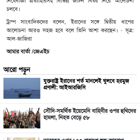
নিষেধাজ্ঞা প্রত্যাহারসহ বিভিন্ন জটিল বিষয় নিয়ে আলোচনা
চলবে।
ট্রাম্প সাংবাদিকদের বলেন, ইরানের সঙ্গে দ্বিতীয় ধাপের
আলোচনা আরও সহজ হবে বলে তিনি আশা করছেন। - সূত্র:
আল-জাজিরা
আমার বার্তা /জেএইচ
আরো পড়ুন
যুক্তরাষ্ট্র ইরানের শর্ত মানলেই খুলবে হরমুজ
প্রণালী: আইআরজিসি
সৌদি-সমর্থিত ইয়েমেনি বাহিনীর ওপর হুথিদের
হামলা, নিহত বেড়ে ৫৮