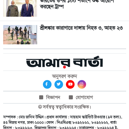
ভারতের ওপর ১০০ শতাংশ শুল্ক আরোপ
করছেন ট্রাম্প
শ্রীলঙ্কার কারাগারে দাঙ্গায় নিহত ৩, আহত ২৩
অনুসরণ করুন
বিজ্ঞাপন
যোগাযোগ
© সর্বস্বত্ব স্বত্বাধিকার সংরক্ষিত।
সম্পাদক : মোঃ জসিম উদ্দিন। প্রধান কার্যালয় : সায়হাম স্কাইভিউ টাওয়ার (৯ম তলা),
৪৫ বিজয় নগর, ঢাকা-১০০০। ফোন : পিএবিএক্স ৮৩৯২৬৬১, ৮৩৯২৬৬২, বার্তা
বিভাগ : ৮৩৯২৬৬৩, বিজ্ঞাপন বিভাগ : ৮৩৯২৬৬৫। সার্কুলেশন : ৮৩৯২৬৬৪ ই-