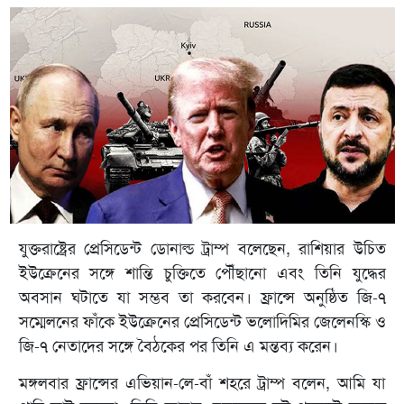
যুক্তরাষ্ট্রের প্রেসিডেন্ট ডোনাল্ড ট্রাম্প বলেছেন, রাশিয়ার উচিত
ইউক্রেনের সঙ্গে শান্তি চুক্তিতে পৌঁছানো এবং তিনি যুদ্ধের
অবসান ঘটাতে যা সম্ভব তা করবেন। ফ্রান্সে অনুষ্ঠিত জি-৭
সম্মেলনের ফাঁকে ইউক্রেনের প্রেসিডেন্ট ভলোদিমির জেলেনস্কি ও
জি-৭ নেতাদের সঙ্গে বৈঠকের পর তিনি এ মন্তব্য করেন।
মঙ্গলবার ফ্রান্সের এভিয়ান-লে-বাঁ শহরে ট্রাম্প বলেন, আমি যা