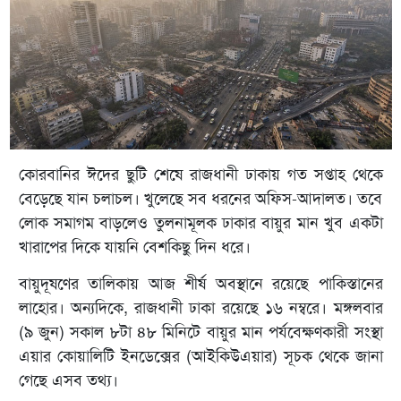
কোরবানির ঈদের ছুটি শেষে রাজধানী ঢাকায় গত সপ্তাহ থেকে
বেড়েছে যান চলাচল। খুলেছে সব ধরনের অফিস-আদালত। তবে
লোক সমাগম বাড়লেও তুলনামূলক ঢাকার বায়ুর মান খুব একটা
খারাপের দিকে যায়নি বেশকিছু দিন ধরে।
বায়ুদূষণের তালিকায় আজ শীর্ষ অবস্থানে রয়েছে পাকিস্তানের
লাহোর। অন্যদিকে, রাজধানী ঢাকা রয়েছে ১৬ নম্বরে। মঙ্গলবার
(৯ জুন) সকাল ৮টা ৪৮ মিনিটে বায়ুর মান পর্যবেক্ষণকারী সংস্থা
এয়ার কোয়ালিটি ইনডেক্সের (আইকিউএয়ার) সূচক থেকে জানা
গেছে এসব তথ্য।