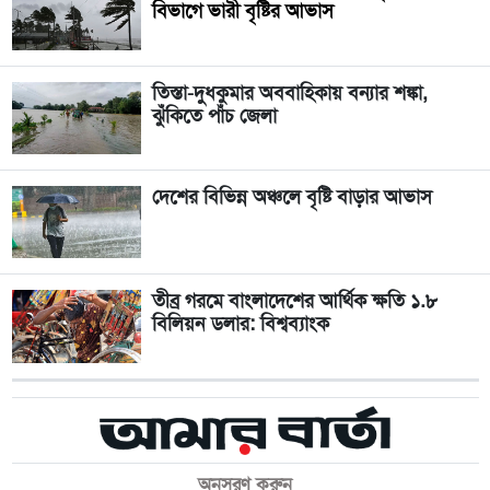
বিভাগে ভারী বৃষ্টির আভাস
তিস্তা-দুধকুমার অববাহিকায় বন্যার শঙ্কা,
ঝুঁকিতে পাঁচ জেলা
দেশের বিভিন্ন অঞ্চলে বৃষ্টি বাড়ার আভাস
তীব্র গরমে বাংলাদেশের আর্থিক ক্ষতি ১.৮
বিলিয়ন ডলার: বিশ্বব্যাংক
অনুসরণ করুন