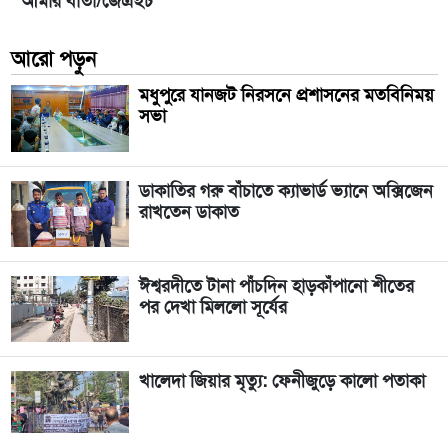
আমার বার্তা/জেএইচ
আরো পড়ুন
মধুপুরে যানজট নিরসনে প্রশাসনের মতবিনিময়
সভা
ডাকাতির গরু বাঁচাতে ক্যাভার্ড ভ্যানে অক্সিজেন
রাখতেন ডাকাত
ঈশ্বরদীতে টানা পাঁচদিন হাড়কাঁপানো শীতের
পর দেখা মিললো সূর্যের
খালেদা জিয়ার মৃত্যু: ফেনীজুড়ে কালো পতাকা