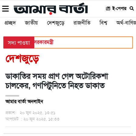
ই-পেপার
প্রচ্ছদ
জাতীয়
দেশজুড়ে
রাজনীতি
বিশ্ব
অর্থ-বাণিজ
রবেন: স্থানীয় সরকারমন্ত্রী
সদ্য পাওয়া
দেশজুড়ে
ডাকাতির সময় প্রাণ গেল অটোরিকশা
চালকের, গণপিটুনিতে নিহত ডাকাত
আমার বার্তা অনলাইন
প্রকাশ:
২০ জুন ২০২৫, ১৩:৫১
আপডেট
: ২০ জুন ২০২৫, ১৫:৩৩