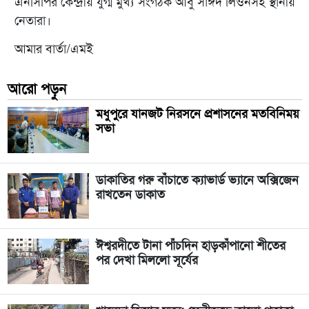
এনসিপির কেন্দ্রীয় যুগ্ম মুখ্য সংগঠক আবু সাঈদ লিওনসহ স্থানীয়
নেতারা।
আমার বার্তা/এমই
আরো পড়ুন
মধুপুরে যানজট নিরসনে প্রশাসনের মতবিনিময়
সভা
ডাকাতির গরু বাঁচাতে ক্যাভার্ড ভ্যানে অক্সিজেন
রাখতেন ডাকাত
ঈশ্বরদীতে টানা পাঁচদিন হাড়কাঁপানো শীতের
পর দেখা মিললো সূর্যের