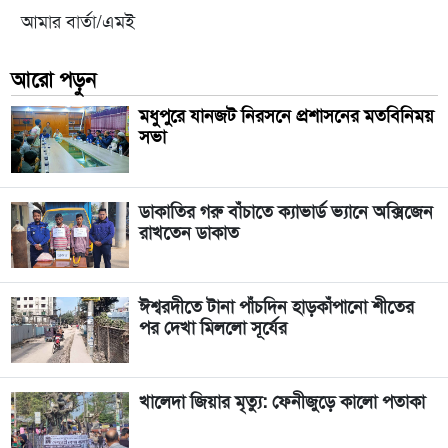
আমার বার্তা/এমই
আরো পড়ুন
মধুপুরে যানজট নিরসনে প্রশাসনের মতবিনিময়
সভা
ডাকাতির গরু বাঁচাতে ক্যাভার্ড ভ্যানে অক্সিজেন
রাখতেন ডাকাত
ঈশ্বরদীতে টানা পাঁচদিন হাড়কাঁপানো শীতের
পর দেখা মিললো সূর্যের
খালেদা জিয়ার মৃত্যু: ফেনীজুড়ে কালো পতাকা