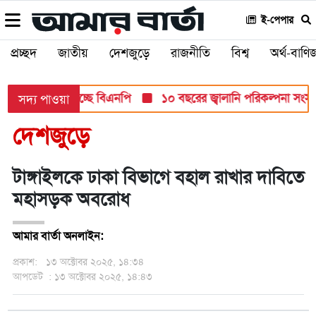
ই-পেপার
প্রচ্ছদ
জাতীয়
দেশজুড়ে
রাজনীতি
বিশ্ব
অর্থ-বাণিজ
ূড়ান্ত মনোনয়ন দিচ্ছে বিএনপি
১০ বছরের জ্বালানি পরিকল্পনা সংসদে তু
সদ্য পাওয়া
দেশজুড়ে
টাঙ্গাইলকে ঢাকা বিভাগে বহাল রাখার দাবিতে
মহাসড়ক অবরোধ
আমার বার্তা অনলাইন:
প্রকাশ:
১৩ অক্টোবর ২০২৫, ১৪:৩৪
আপডেট
: ১৩ অক্টোবর ২০২৫, ১৪:৪৩