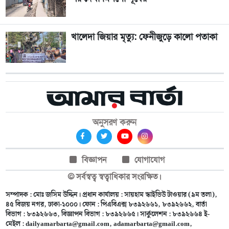
খালেদা জিয়ার মৃত্যু: ফেনীজুড়ে কালো পতাকা
অনুসরণ করুন
বিজ্ঞাপন
যোগাযোগ
© সর্বস্বত্ব স্বত্বাধিকার সংরক্ষিত।
সম্পাদক : মোঃ জসিম উদ্দিন। প্রধান কার্যালয় : সায়হাম স্কাইভিউ টাওয়ার (৯ম তলা),
৪৫ বিজয় নগর, ঢাকা-১০০০। ফোন : পিএবিএক্স ৮৩৯২৬৬১, ৮৩৯২৬৬২, বার্তা
বিভাগ : ৮৩৯২৬৬৩, বিজ্ঞাপন বিভাগ : ৮৩৯২৬৬৫। সার্কুলেশন : ৮৩৯২৬৬৪ ই-
মেইল :
dailyamarbarta@gmail.com
,
adamarbarta@gmail.com
,