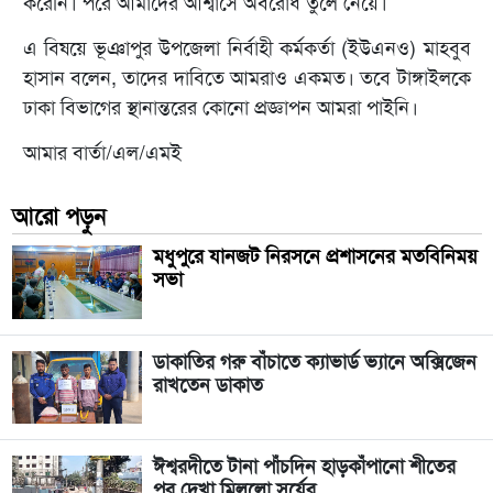
করেনি। পরে আমাদের আশ্বাসে অবরোধ তুলে নেয়ে।
এ বিষয়ে ভূঞাপুর উপজেলা নির্বাহী কর্মকর্তা (ইউএনও) মাহবুব
হাসান বলেন, তাদের দাবিতে আমরাও একমত। তবে টাঙ্গাইলকে
ঢাকা বিভাগের স্থানান্তরের কোনো প্রজ্ঞাপন আমরা পাইনি।
আমার বার্তা/এল/এমই
আরো পড়ুন
মধুপুরে যানজট নিরসনে প্রশাসনের মতবিনিময়
সভা
ডাকাতির গরু বাঁচাতে ক্যাভার্ড ভ্যানে অক্সিজেন
রাখতেন ডাকাত
ঈশ্বরদীতে টানা পাঁচদিন হাড়কাঁপানো শীতের
পর দেখা মিললো সূর্যের