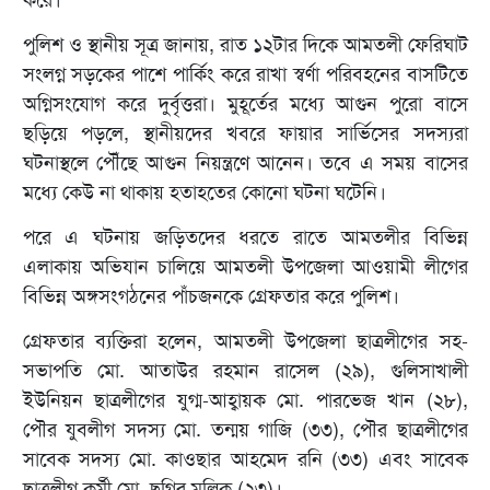
করে।
পুলিশ ও স্থানীয় সূত্র জানায়, রাত ১২টার দিকে আমতলী ফেরিঘাট
সংলগ্ন সড়কের পাশে পার্কিং করে রাখা স্বর্ণা পরিবহনের বাসটিতে
অগ্নিসংযোগ করে দুর্বৃত্তরা। মুহূর্তের মধ্যে আগুন পুরো বাসে
ছড়িয়ে পড়লে, স্থানীয়দের খবরে ফায়ার সার্ভিসের সদস্যরা
ঘটনাস্থলে পৌঁছে আগুন নিয়ন্ত্রণে আনেন। তবে এ সময় বাসের
মধ্যে কেউ না থাকায় হতাহতের কোনো ঘটনা ঘটেনি।
পরে এ ঘটনায় জড়িতদের ধরতে রাতে আমতলীর বিভিন্ন
এলাকায় অভিযান চালিয়ে আমতলী উপজেলা আওয়ামী লীগের
বিভিন্ন অঙ্গসংগঠনের পাঁচজনকে গ্রেফতার করে পুলিশ।
গ্রেফতার ব্যক্তিরা হলেন, আমতলী উপজেলা ছাত্রলীগের সহ-
সভাপতি মো. আতাউর রহমান রাসেল (২৯), গুলিসাখালী
ইউনিয়ন ছাত্রলীগের যুগ্ম-আহ্বায়ক মো. পারভেজ খান (২৮),
পৌর যুবলীগ সদস্য মো. তন্ময় গাজি (৩৩), পৌর ছাত্রলীগের
সাবেক সদস্য মো. কাওছার আহমেদ রনি (৩৩) এবং সাবেক
ছাত্রলীগ কর্মী মো. ছগির মল্লিক (২৩)।