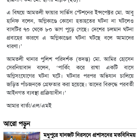
এ বিষয়ে আমতলী ফায়ার সার্ভিস স্টেশনের ইন্সপেক্টর মো. আবু
হানিফ বলেন, অগ্নিকাণ্ডে কোনো হতাহতের ঘটনা না ঘটলেও
বাসটির ৭০ থেকে ৮০ ভাগ পুড়ে গেছে। দেশের চলমান ঘটনা
প্রবাহের কারণে এ অগ্নিকাণ্ডের ঘটনা ঘটছে বলে আমাদের
ধারণা।’
আমতলী থানার পুলিশ পরিদর্শক (তদন্ত) মো. আমির হোসেন
সেরনিয়াবাদ বলেন, ‘পার্কিং করে রাখা একটি বাসে
অগ্নিসংযোগের ঘটনা ঘটে। ঘটনার পরপর অভিযান চালিয়ে
জড়িত পাঁচজনকে গ্রেফতার করা হয়েছে। তাদের বিরুদ্ধে পরবর্তী
আইনগত ব্যবস্থা প্রক্রিয়াধীন।’
আমার বার্তা/এল/এমই
আরো পড়ুন
মধুপুরে যানজট নিরসনে প্রশাসনের মতবিনিময়