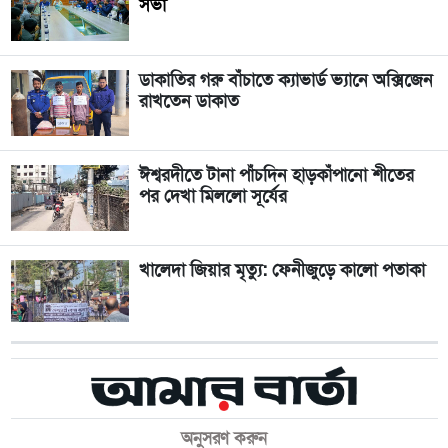
সভা
ডাকাতির গরু বাঁচাতে ক্যাভার্ড ভ্যানে অক্সিজেন
রাখতেন ডাকাত
ঈশ্বরদীতে টানা পাঁচদিন হাড়কাঁপানো শীতের
পর দেখা মিললো সূর্যের
খালেদা জিয়ার মৃত্যু: ফেনীজুড়ে কালো পতাকা
অনুসরণ করুন