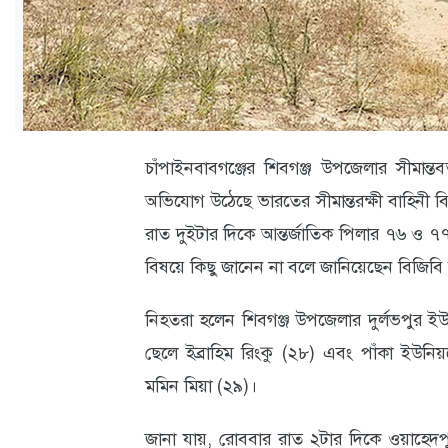
ক্যারিয়ার
তথ্যপ্রযুক্তি
লাইফস্টাইল
বিশেষ
চাঁপাইনবাবগঞ্জের শিবগঞ্জ উপজেলার সীমান্তব
প্রতিবেদন
অভিযোগ উঠেছে ভারতের সীমান্তরক্ষী বাহিনী 
স্বাস্থ্য
রাত দুইটার দিকে আন্তর্জাতিক পিলার ৭৬ ও ৭৭
বিষয়ে কিছু জানেন না বলে জানিয়েছেন বিজিবি ক
প্রবাস
বার্তা
নিহতরা হলেন শিবগঞ্জ উপজেলার দুর্লভপুর ইউ
স্পটলাইট
ছেলে ইব্রাহিম রিংকু (২৮) এবং পাঁকা ইউনিয়
মমিন মিয়া (২৯)।
রকমারি
জানা যায়, রোববার রাত ২টার দিকে ওয়াহেদ
অপরাধ