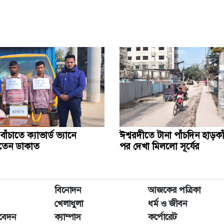
ঁচাতে ক্যাভার্ড ভ্যানে
ঈশ্বরদীতে টানা পাঁচদিন হাড়ক
খতেন ডাকাত
পর দেখা মিললো সূর্যের
বিনোদন
আজকের পত্রিকা
খেলাধুলা
ধর্ম ও জীবন
িবেদন
ক্যাম্পাস
কর্পোরেট