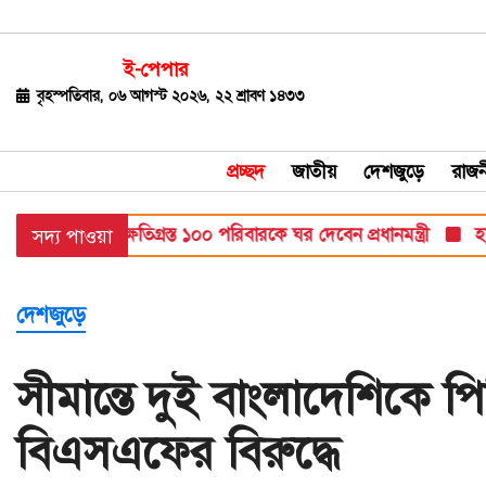
ই-পেপার
জাতীয়
বৃহস্পতিবার, ০৬ আগস্ট ২০২৬, ২২ শ্রাবণ ১৪৩৩
দেশজুড়ে
প্রচ্ছদ
জাতীয়
দেশজুড়ে
রাজন
রাজনীতি
ীতে বন্যায় ক্ষতিগ্রস্ত ১০০ পরিবারকে ঘর দেবেন প্রধানমন্ত্রী
হাম উপসর
সদ্য পাওয়া
বিশ্ব
অর্থ-
দেশজুড়ে
বাণিজ্য
বিনোদন
সীমান্তে দুই বাংলাদেশিকে 
খেলাধুলা
বিএসএফের বিরুদ্ধে
ধর্ম