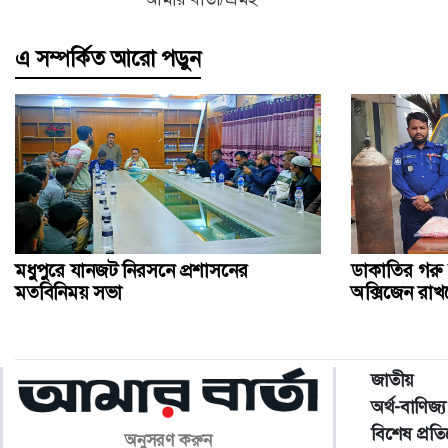
এ সম্পর্কিত আরো পড়ুন
মধুপুরে যানজট নিরসনে প্রশাসনের
ডাকাতির গরু বা
মতবিনিময় সভা
অক্সিজেন রা
জাতীয়
অর্থ-বাণিজ্য
বিশেষ প্রত
অনুসরণ করুন