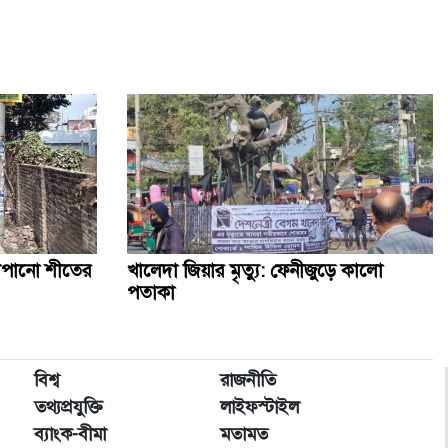
কথা রাখলেন খালেদা জিয়া, দেশের মাটিতে স্বামীর পাশে চিরনিদ্রায়
কৃত্রিম বুদ্ধিমত্তাকে কাজে লাগিয়ে ছবি-ভিডিও বানাবেন যেভাবে
জানাজায় অংশ নিতে আসা বিদেশি অতিথিদের সঙ্গে উপদেষ্টাদের
সাক্ষাৎ
সিলেট স্টেডিয়ামে খালেদা জিয়ার জন্য দোয়া অনুষ্ঠিত
াঁপানো শীতের
খালেদা জিয়ার মৃত্যু: ফেনীজুড়ে কালো
পতাকা
বেগম খালেদা জিয়ার জানাজায় ৫০ প্লাটুন আনসার ও টিডিপি
মোতায়েন
খালেদা জিয়ার জানাজায় পদদলিত হয়ে একজনের মৃত্যু
বিশ্ব
রাজনীতি
তথ্যপ্রযুক্তি
লাইফস্টাইল
ব্যাংক-বীমা
মতামত