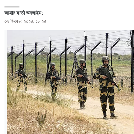
ও
আমার বার্তা অনলাইন:
জীবন
০২ ডিসেম্বর ২০২৫, ১৮:২৫
মতামত
শিক্ষা
রাজধানী
আইন-
আদালত
ক্যাম্পাস
আজকের
পত্রিকা