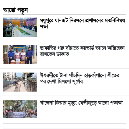
আরো পড়ুন
মধুপুরে যানজট নিরসনে প্রশাসনের মতবিনিময়
সভা
ডাকাতির গরু বাঁচাতে ক্যাভার্ড ভ্যানে অক্সিজেন
রাখতেন ডাকাত
ঈশ্বরদীতে টানা পাঁচদিন হাড়কাঁপানো শীতের
পর দেখা মিললো সূর্যের
খালেদা জিয়ার মৃত্যু: ফেনীজুড়ে কালো পতাকা