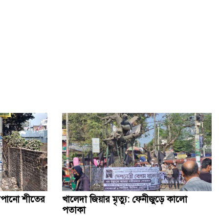
পোস্টাল ভোট দিতে ১১ লাখ নিবন্ধন, ৫ জানুয়ারি পর্যন্ত সময়
বাড়াল ইসি
খালেদা জিয়া স্বাধীনতা ও সার্বভৌমত্বের প্রতীক হয়ে ছিলেন:
আনিসুল ইসলাম
মধুপুরে যানজট নিরসনে প্রশাসনের মতবিনিময় সভা
"পার্বত্য চট্টগ্রাম শান্তি" চুক্তির বিরুদ্ধে রাজপথে আপোষহীন ছিলেন
বেগম খালেদা জিয়া
সম্পর্ক উন্নয়নে খালেদা জিয়ার অবদান স্মরণীয় হয়ে থাকবে: চীনা
মুখপাত্র
ডাকাতির গরু বাঁচাতে ক্যাভার্ড ভ্যানে অক্সিজেন রাখতেন ডাকাত
াঁপানো শীতের
খালেদা জিয়ার মৃত্যু: ফেনীজুড়ে কালো
পতাকা
কথা রাখলেন খালেদা জিয়া, দেশের মাটিতে স্বামীর পাশে চিরনিদ্রায়