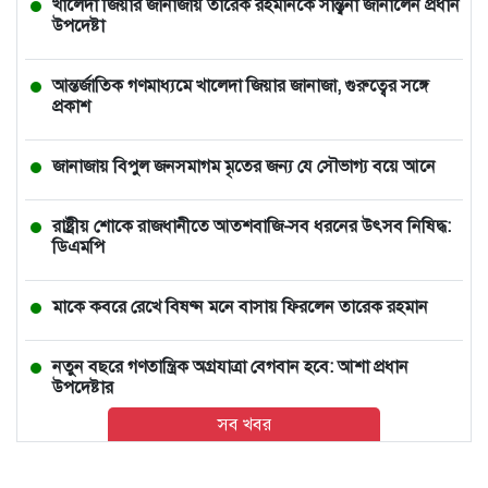
খালেদা জিয়ার জানাজায় তারেক রহমানকে সান্ত্বনা জানালেন প্রধান
উপদেষ্টা
আন্তর্জাতিক গণমাধ্যমে খালেদা জিয়ার জানাজা, গুরুত্বের সঙ্গে
প্রকাশ
জানাজায় বিপুল জনসমাগম মৃতের জন্য যে সৌভাগ্য বয়ে আনে
রাষ্ট্রীয় শোকে রাজধানীতে আতশবাজি-সব ধরনের উৎসব নিষিদ্ধ:
ডিএমপি
মাকে কবরে রেখে বিষণ্ন মনে বাসায় ফিরলেন তারেক রহমান
নতুন বছরে গণতান্ত্রিক অগ্রযাত্রা বেগবান হবে: আশা প্রধান
উপদেষ্টার
সব খবর
ভারতে চলন্ত ভ্যানে তরুণীকে সংঘবদ্ধ ধর্ষণ, ২ ঘণ্টা পর রাস্তায়
নিক্ষেপ