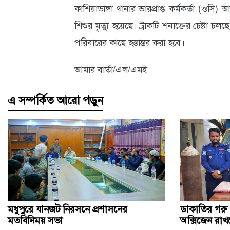
কাশিয়াডাঙ্গা থানার ভারপ্রাপ্ত কর্মকর্তা (ও
আবহাওয়া
শিশুর মৃত্যু হয়েছে। ট্রাকটি শনাক্তের চেষ্টা চ
ও
পরিবারের কাছে হস্তান্তর করা হবে।
পরিবেশ
আমার বার্তা/এল/এমই
ছবি
এ সম্পর্কিত আরো পড়ুন
ভিডিও
মধুপুরে যানজট নিরসনে প্রশাসনের
ডাকাতির গরু বা
মতবিনিময় সভা
অক্সিজেন রা