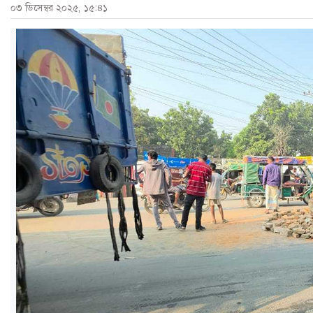
০৩ ডিসেম্বর ২০২৫, ১৫:৪১
ও
জীবন
মতামত
শিক্ষা
রাজধানী
আইন-
আদালত
ক্যাম্পাস
আজকের
পত্রিকা