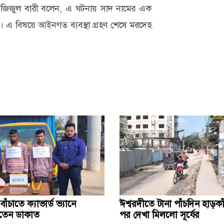
সি) আজিজুল বারী বলেন, এ ঘটনায় সাদ নামের এক
লছে। এ বিষয়ে আইনগত ব্যবস্থা গ্রহণ শেষে মরদেহ
ঁচাতে ক্যাভার্ড ভ্যানে
ঈশ্বরদীতে টানা পাঁচদিন হাড়ক
খতেন ডাকাত
পর দেখা মিললো সূর্যের