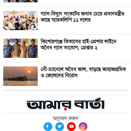
গ্যাস-বিদ্যুৎ সংকটের জবাব চেয়ে প্রধানমন্ত্রীর
কাছে স্মারকলিপি ১১ দলের
কিশোরগঞ্জে তিতাসের হাই-প্রেশার লাইনে
অবৈধ গ্যাস সংযোগ, গ্রেপ্তার ২
নৌ-চ্যানেলে অবৈধ জাল, বাড়ছে জাহাজশ্রমিক
ও জেলেদের বিরোধ
অনুসরণ করুন