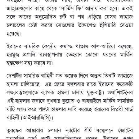
অবস্থানে আছে। তাদের দাবি, এখান দিয়ে যাতায়াতকারী
জাহাজগুলোর কাছে থেকে ‘সার্ভিস ফি’ আদায় করা হবে। একই
সঙ্গে তাদের অনুমোদিত রুট বা পথ এড়িয়ে যেসব জাহাজ
চলাচলের চেষ্টা করবে সেগুলোর উদ্দেশেও হুঁশিয়ারি দেওয়া
হয়েছে।
ইরানের সামরিক কেন্দ্রীয় কমান্ড খাতাম আল-আম্বিয়া বলেছে,
হরমুজ প্রণালি ব্যবস্থাপনায় তেহরান কোনো ধরনের মার্কিন
হস্তক্ষেপ সহ্য করবে না।
দেশটির সামরিক বাহিনী গত কয়েক দিনে অন্তত তিনটি জাহাজে
হামলা চালিয়েছে। এর জেরে মঙ্গলবার রাতে ইরানের কয়েকটি
লক্ষ্যবস্তুগুলোতে ব্যাপক হামলা চালায় যুক্তরাষ্ট্র। ওয়াশিংটনের
এই হামলার জবাবে বুধবার কুয়েত ও বাহরাইনে মার্কিন সামরিক
ঘাঁটি লক্ষ্য করে পাল্টা হামলার দাবি করেছে ইরানের বিপ্লবী গার্ড
বাহিনী (আইআরজিসি)।
তুরস্কের আঙ্কারায় চলমান ন্যাটোর শীর্ষ সম্মেলনে জোটের
মহাসচিব মার্ক রুটে সাংবাদিকদের বলেন, ইরানের ওপর