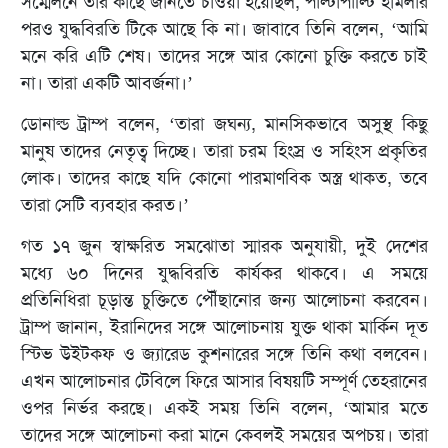
সম্মেলনে তাঁর কাছে জানতে চাওয়া হয়েছিল, পাল্টাপাল্টি হামলার
পরও যুদ্ধবিরতি টিকে আছে কি না। জাবাবে তিনি বলেন, ‘আমি
মনে করি এটি শেষ। তাদের সঙ্গে আর কোনো চুক্তি করতে চাই
না। তারা একটি আবর্জনা।’
ডোনাল্ড ট্রাম্প বলেন, ‘তারা জঘন্য, মানসিকভাবে অসুস্থ কিছু
মানুষ তাদের নেতৃত্ব দিচ্ছে। তারা চরম হিংস্র ও সহিংস প্রকৃতির
লোক। তাদের কাছে যদি কোনো পারমাণবিক অস্ত্র থাকত, তবে
তারা সেটি ব্যবহার করত।’
গত ১৭ জুন স্বাক্ষরিত সমঝোতা স্মারক অনুযায়ী, দুই দেশের
মধ্যে ৬০ দিনের যুদ্ধবিরতি কার্যকর থাকবে। এ সময়ে
প্রতিনিধিরা চূড়ান্ত চুক্তিতে পৌঁছানোর জন্য আলোচনা করবেন।
ট্রাম্প জানান, ইরানিদের সঙ্গে আলোচনায় যুক্ত থাকা মার্কিন দূত
স্টিভ উইটকফ ও জ্যারেড কুশনারের সঙ্গে তিনি কথা বলবেন।
এখন আলোচনার টেবিলে ফিরে আসার বিষয়টি সম্পূর্ণ তেহরানের
ওপর নির্ভর করছে। একই সময় তিনি বলেন, ‘আমার মতে
তাদের সঙ্গে আলোচনা করা মানে কেবলই সময়ের অপচয়। তারা