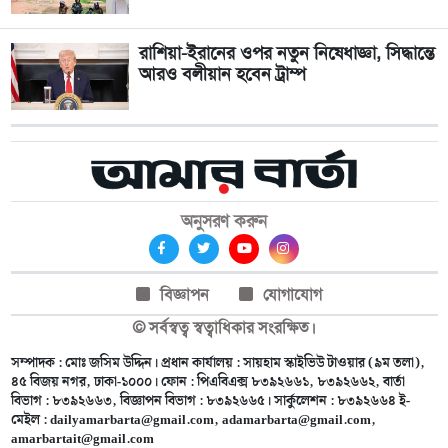
রাশিয়া-ইরানের ওপর নতুন নিষেধাজ্ঞা, সিদ্ধান্তে
আরও বলীয়ান হবেন ট্রাম্প
অনুসরণ করুন
বিজ্ঞাপন
যোগাযোগ
© সর্বস্বত্ব স্বত্বাধিকার সংরক্ষিত।
সম্পাদক : মোঃ জসিম উদ্দিন। প্রধান কার্যালয় : সায়হাম স্কাইভিউ টাওয়ার (৯ম তলা),
৪৫ বিজয় নগর, ঢাকা-১০০০। ফোন : পিএবিএক্স ৮৩৯২৬৬১, ৮৩৯২৬৬২, বার্তা
বিভাগ : ৮৩৯২৬৬৩, বিজ্ঞাপন বিভাগ : ৮৩৯২৬৬৫। সার্কুলেশন : ৮৩৯২৬৬৪ ই-
মেইল :
dailyamarbarta@gmail.com
,
adamarbarta@gmail.com
,
amarbartait@gmail.com