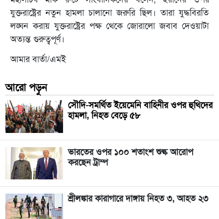
যুক্তরাষ্ট্রের নতুন হামলা চালানো জরুরি ছিল। তারা যুদ্ধবিরতি
লঙ্ঘন করায় যুক্তরাষ্ট্রের পক্ষ থেকে জোরালো জবাব দেওয়াটা
অত্যন্ত গুরুত্বপূর্ণ।
আমার বার্তা/এমই
আরো পড়ুন
সৌদি-সমর্থিত ইয়েমেনি বাহিনীর ওপর হুথিদের
হামলা, নিহত বেড়ে ৫৮
ভারতের ওপর ১০০ শতাংশ শুল্ক আরোপ
করছেন ট্রাম্প
শ্রীলঙ্কার কারাগারে দাঙ্গায় নিহত ৩, আহত ২৩