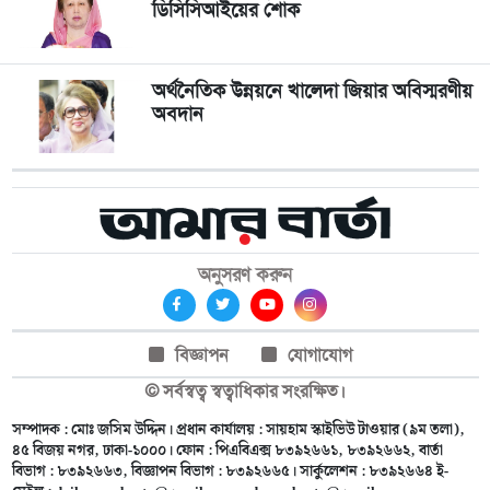
ডিসিসিআইয়ের শোক
অর্থনৈতিক উন্নয়নে খালেদা জিয়ার অবিস্মরণীয়
অবদান
অনুসরণ করুন
বিজ্ঞাপন
যোগাযোগ
© সর্বস্বত্ব স্বত্বাধিকার সংরক্ষিত।
সম্পাদক : মোঃ জসিম উদ্দিন। প্রধান কার্যালয় : সায়হাম স্কাইভিউ টাওয়ার (৯ম তলা),
৪৫ বিজয় নগর, ঢাকা-১০০০। ফোন : পিএবিএক্স ৮৩৯২৬৬১, ৮৩৯২৬৬২, বার্তা
বিভাগ : ৮৩৯২৬৬৩, বিজ্ঞাপন বিভাগ : ৮৩৯২৬৬৫। সার্কুলেশন : ৮৩৯২৬৬৪ ই-