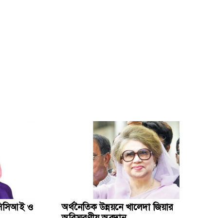
কৃত্রিম বুদ্ধিমত্তাকে কাজে লাগিয়ে ছবি-ভিডিও বানাবেন যেভাবে
জানাজায় অংশ নিতে আসা বিদেশি অতিথিদের সঙ্গে উপদেষ্টাদের
সাক্ষাৎ
সিলেট স্টেডিয়ামে খালেদা জিয়ার জন্য দোয়া অনুষ্ঠিত
বেগম খালেদা জিয়ার জানাজায় ৫০ প্লাটুন আনসার ও টিডিপি
মোতায়েন
খালেদা জিয়ার জানাজায় পদদলিত হয়ে একজনের মৃত্যু
িসিসিআই ও
অর্থনৈতিক উন্নয়নে খালেদা জিয়ার
অবিস্মরণীয় অবদান