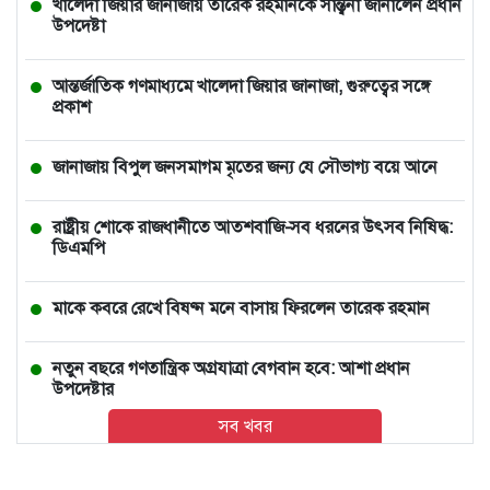
খালেদা জিয়ার জানাজায় তারেক রহমানকে সান্ত্বনা জানালেন প্রধান
উপদেষ্টা
আন্তর্জাতিক গণমাধ্যমে খালেদা জিয়ার জানাজা, গুরুত্বের সঙ্গে
প্রকাশ
জানাজায় বিপুল জনসমাগম মৃতের জন্য যে সৌভাগ্য বয়ে আনে
রাষ্ট্রীয় শোকে রাজধানীতে আতশবাজি-সব ধরনের উৎসব নিষিদ্ধ:
ডিএমপি
মাকে কবরে রেখে বিষণ্ন মনে বাসায় ফিরলেন তারেক রহমান
নতুন বছরে গণতান্ত্রিক অগ্রযাত্রা বেগবান হবে: আশা প্রধান
উপদেষ্টার
সব খবর
ভারতে চলন্ত ভ্যানে তরুণীকে সংঘবদ্ধ ধর্ষণ, ২ ঘণ্টা পর রাস্তায়
নিক্ষেপ