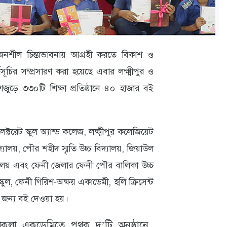
সৃজনশীল চিন্তাভাবনায় আগ্রহী করতে বিকাশ ও
মসূচির সম্প্রসারণ করা হয়েছে এবার লক্ষ্মীপুর ও
ড়ে ৩৩০টি শিক্ষা প্রতিষ্ঠানে ৪০ হাজার বই
ক্টরেট স্কুল অ্যান্ড কলেজ, লক্ষ্মীপুর কলেজিয়েট
িদ্যালয়, পৌর শহীদ স্মৃতি উচ্চ বিদ্যালয়, জিয়াউল
্যালয় এবং ফেনী জেলার ফেনী পৌর বালিকা উচ্চ
কুল, ফেনী গিরিশ-অক্ষয় একাডেমী, হলি ক্রিসেন্ট
ীদের জন্য বই দেওয়া হয়।
পকলা একডেমিতে পৃথক দু’টি অনুষ্ঠানে