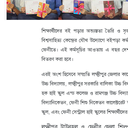
ক্যারিয়ার
তথ্যপ্রযুক্তি
লাইফস্টাইল
শিক্ষার্থীদের বই পড়ার অভ্যস্ততা তৈরি ও 
বিশ্বসাহিত্য কেন্দ্রের যৌথ উদ্যোগে বইপড়া কর্
বিশেষ
ফেনীতে। এই কর্মসূচির আওতায় এ বছর দেশজু
প্রতিবেদন
বিতরণ করা হবে।
স্বাস্থ্য
এরই অংশ হিসেবে সম্প্রতি লক্ষ্মীপুর জেলার কালে
প্রবাস
উচ্চ বিদ্যালয়, লক্ষ্মীপুর সরকারি বালিকা উচ্চ ব
বার্তা
হক হাই স্কুল এন্ড কলেজ ও রামগঞ্জ উচ্চ বিদ
স্পটলাইট
বিদ্যানিকেতন, ফেনী শিশু নিকেতন কালেক্টরেট স্
স্কুল, এবং ফেনী সেন্ট্রাল হাই স্কুলের শিক্ষার্থ
রকমারি
অপরাধ
লক্ষ্মীপুর টাউনহল ও ফেনীর জেলা শিল্