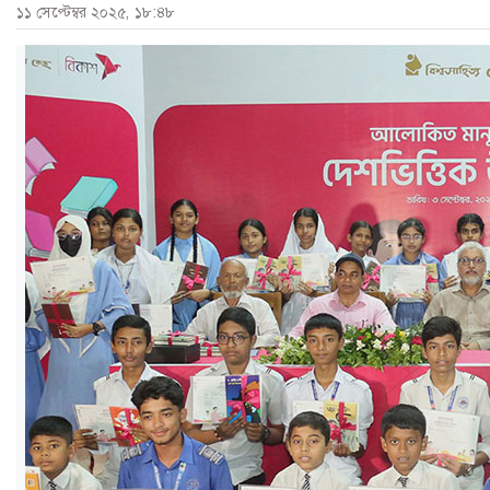
১১ সেপ্টেম্বর ২০২৫, ১৮:৪৮
ও
জীবন
মতামত
শিক্ষা
রাজধানী
আইন-
আদালত
ক্যাম্পাস
আজকের
পত্রিকা