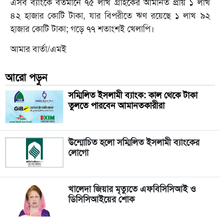
এসব ব্যাংকে বর্তমানে ৭৫ লাখ গ্রাহকের আমানত প্রায় ১ লাখ
৪২ হাজার কোটি টাকা, যার বিপরীতে ঋণ রয়েছে ১ লাখ ৯২
হাজার কোটি টাকা; গড়ে ৭৭ শতাংশই খেলাপি।
আমার বার্তা/এমই
আরো পড়ুন
সম্মিলিত ইসলামী ব্যাংক: কাল থেকে টাকা
তুলতে পারবেন আমানতকারীরা
উন্মোচিত হলো সম্মিলিত ইসলামী ব্যাংকের
লোগো
খালেদা জিয়ার মৃত্যুতে এফবিসিসিআই ও
ডিসিসিআইয়ের শোক