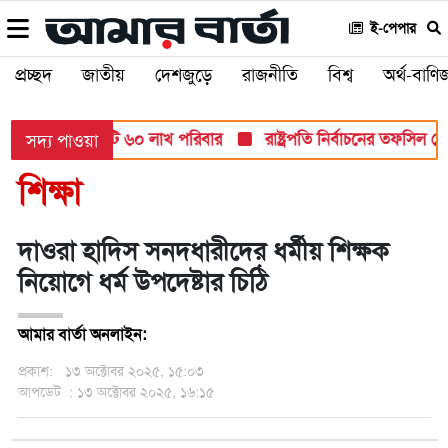
ই-পেপার
প্রচ্ছদ
জাতীয়
দেশজুড়ে
রাজনীতি
বিশ্ব
অর্থ-বাণিজ
তায় আসবে ১ কোটি ৬০ লাখ পরিবার
রাষ্ট্রপতি নির্বাচনের তফসিল ঘ
সদ্য পাওয়া
শিক্ষা
দাওরা হাদিস সনদধারীদের ধর্মীয় শিক্ষক
নিয়োগে ধর্ম উপদেষ্টার চিঠি
আমার বার্তা অনলাইন:
প্রকাশ:
১৩ অক্টোবর ২০২৫, ১৫:০৩
আপডেট
: ১৩ অক্টোবর ২০২৫, ১৬:১৫