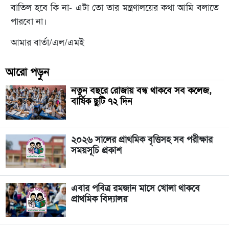
বাতিল হবে কি না- এটা তো তার মন্ত্রণালয়ের কথা আমি বলাতে
পারবো না।
আমার বার্তা/এল/এমই
আরো পড়ুন
নতুন বছরে রোজায় বন্ধ থাকবে সব কলেজ,
বার্ষিক ছুটি ৭২ দিন
২০২৬ সালের প্রাথমিক বৃত্তিসহ সব পরীক্ষার
সময়সূচি প্রকাশ
এবার পবিত্র রমজান মাসে খোলা থাকবে
প্রাথমিক বিদ্যালয়