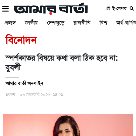
ই-পেপার
প্রচ্ছদ
জাতীয়
দেশজুড়ে
রাজনীতি
বিশ্ব
অর্থ-বাণিজ
বিনোদন
স্পর্শকাতর বিষয়ে কথা বলা ঠিক হবে না:
বুবলী
আমার বার্তা অনলাইন
প্রকাশ:
০৬ ফেব্রুয়ারি ২০২৬, ১৪:৫৯