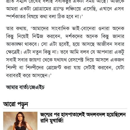
প্রতি সম্মান রেখেই বলছি সবকিছুর একটা সময় আছে। আজকে
আমরা একটা প্রোগ্রামের গ্র্যান্ড লঞ্চিংয়ে এসেছি, এখানে এসব
স্পর্শকাতর বিষয়ে কথা বলা ঠিক হবে না।’
তার কথায়, ‘আমাদের সাংবাদিক ভাই-বোনেরা ওনারা অনেক
কিছু নিয়েই নিউজ করবেন, দর্শকদের অনেক কিছু জানার
আকাঙ্ক্ষা থাকবে। সো এটা হবেই, হয়ে আসছে আজীবন সবার
ক্ষেত্রেই। এটা নতুন কিছু না। তবে আমি বলব যে আপনারা একটু
সবাই সবার জায়গা থেকে যথাযথ রেসপেক্ট দিয়ে আসলে একজন
শিল্পী বা শিল্পীদের প্রেজেন্ট করা যায় সেটাই করবেন, যেটা
বরাবরই করে আসছেন।’
আমার বার্তা/জেএইচ
আরো পড়ুন
জন্মের পর হাসপাতালেই অদলবদল হয়েছিলেন
রানি মুখার্জি!