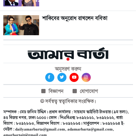
শাকিবের অনুরোধ রাখলেন ববিতা
অনুসরণ করুন
বিজ্ঞাপন
যোগাযোগ
© সর্বস্বত্ব স্বত্বাধিকার সংরক্ষিত।
সম্পাদক : মোঃ জসিম উদ্দিন। প্রধান কার্যালয় : সায়হাম স্কাইভিউ টাওয়ার (৯ম তলা),
৪৫ বিজয় নগর, ঢাকা-১০০০। ফোন : পিএবিএক্স ৮৩৯২৬৬১, ৮৩৯২৬৬২, বার্তা
বিভাগ : ৮৩৯২৬৬৩, বিজ্ঞাপন বিভাগ : ৮৩৯২৬৬৫। সার্কুলেশন : ৮৩৯২৬৬৪ ই-
মেইল :
dailyamarbarta@gmail.com
,
adamarbarta@gmail.com
,
amarbartait@gmail.com