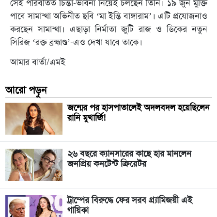
সেই পরিবর্তিত চিন্তা-ভাবনা নিয়েই চলছেন তিনি। ১৯ জুন মুক্তি
পাবে সামান্থা অভিনীত ছবি ‘মা ইন্তি বাঙ্গারাম’। এটি প্রযোজনাও
করছেন সামান্থা। এছাড়া নির্মাতা জুটি রাজ ও ডিকের নতুন
সিরিজ ‘রক্ত ব্রহ্মাণ্ড’-এও দেখা যাবে তাকে।
আমার বার্তা/এমই
আরো পড়ুন
জন্মের পর হাসপাতালেই অদলবদল হয়েছিলেন
রানি মুখার্জি!
২৬ বছরে ক্যানসারের কাছে হার মানলেন
জনপ্রিয় কনটেন্ট ক্রিয়েটর
ট্রাম্পের বিরুদ্ধে ফের সরব গ্র্যামিজয়ী এই
গায়িকা