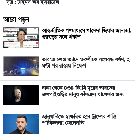
সূত্র : টাইমস অব ইসরায়েল
আরো পড়ুন
আন্তর্জাতিক গণমাধ্যমে খালেদা জিয়ার জানাজা,
গুরুত্বের সঙ্গে প্রকাশ
ভারতে চলন্ত ভ্যানে তরুণীকে সংঘবদ্ধ ধর্ষণ, ২
ঘণ্টা পর রাস্তায় নিক্ষেপ
ঢাকা থেকে ৪৩৪ কি.মি দূরের ভারতের
জলপাইগুড়ির মানুষ কাঁদছেন খালেদার জন্য
জানুয়ারিতে স্বাক্ষরিত হবে ট্রাম্পের শান্তি
পরিকল্পনা: জেলেনস্কি