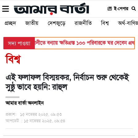
ই-পেপার
প্রচ্ছদ
জাতীয়
দেশজুড়ে
রাজনীতি
বিশ্ব
অর্থ-বাণিজ
ণালয়
বাঁশখালীতে বন্যায় ক্ষতিগ্রস্ত ১০০ পরিবারকে ঘর দেবেন প্রধানমন্ত্
সদ্য পাওয়া
বিশ্ব
এই ফলাফল বিস্ময়কর, নির্বাচন শুরু থেকেই
সুষ্ঠু ভাবে হয়নি: রাহুল
আমার বার্তা অনলাইন
প্রকাশ:
১৫ নভেম্বর ২০২৫, ০৯:৫৩
আপডেট
: ১৫ নভেম্বর ২০২৫, ০৯:৫৪