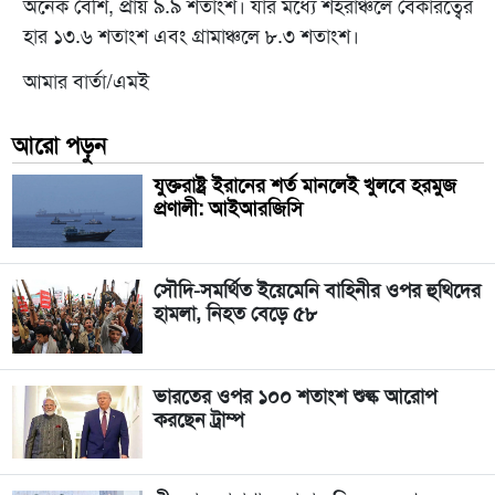
অনেক বেশি, প্রায় ৯.৯ শতাংশ। যার মধ্যে শহরাঞ্চলে বেকারত্বের
হার ১৩.৬ শতাংশ এবং গ্রামাঞ্চলে ৮.৩ শতাংশ।
আমার বার্তা/এমই
আরো পড়ুন
যুক্তরাষ্ট্র ইরানের শর্ত মানলেই খুলবে হরমুজ
প্রণালী: আইআরজিসি
সৌদি-সমর্থিত ইয়েমেনি বাহিনীর ওপর হুথিদের
হামলা, নিহত বেড়ে ৫৮
ভারতের ওপর ১০০ শতাংশ শুল্ক আরোপ
করছেন ট্রাম্প