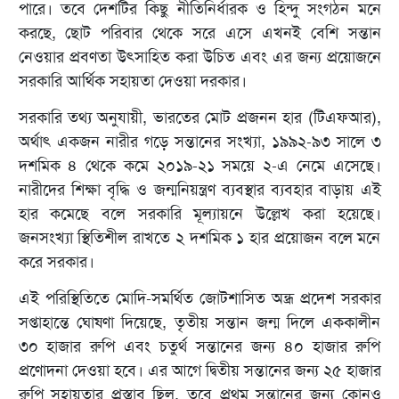
পারে। তবে দেশটির কিছু নীতিনির্ধারক ও হিন্দু সংগঠন মনে
করছে, ছোট পরিবার থেকে সরে এসে এখনই বেশি সন্তান
নেওয়ার প্রবণতা উৎসাহিত করা উচিত এবং এর জন্য প্রয়োজনে
সরকারি আর্থিক সহায়তা দেওয়া দরকার।
সরকারি তথ্য অনুযায়ী, ভারতের মোট প্রজনন হার (টিএফআর),
অর্থাৎ একজন নারীর গড়ে সন্তানের সংখ্যা, ১৯৯২-৯৩ সালে ৩
দশমিক ৪ থেকে কমে ২০১৯-২১ সময়ে ২-এ নেমে এসেছে।
নারীদের শিক্ষা বৃদ্ধি ও জন্মনিয়ন্ত্রণ ব্যবস্থার ব্যবহার বাড়ায় এই
হার কমেছে বলে সরকারি মূল্যায়নে উল্লেখ করা হয়েছে।
জনসংখ্যা স্থিতিশীল রাখতে ২ দশমিক ১ হার প্রয়োজন বলে মনে
করে সরকার।
এই পরিস্থিতিতে মোদি-সমর্থিত জোটশাসিত অন্ধ্র প্রদেশ সরকার
সপ্তাহান্তে ঘোষণা দিয়েছে, তৃতীয় সন্তান জন্ম দিলে এককালীন
৩০ হাজার রুপি এবং চতুর্থ সন্তানের জন্য ৪০ হাজার রুপি
প্রণোদনা দেওয়া হবে। এর আগে দ্বিতীয় সন্তানের জন্য ২৫ হাজার
রুপি সহায়তার প্রস্তাব ছিল, তবে প্রথম সন্তানের জন্য কোনও