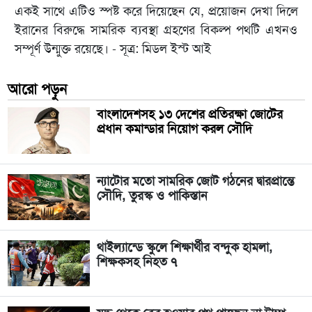
একই সাথে এটিও স্পষ্ট করে দিয়েছেন যে, প্রয়োজন দেখা দিলে
ইরানের বিরুদ্ধে সামরিক ব্যবস্থা গ্রহণের বিকল্প পথটি এখনও
সম্পূর্ণ উন্মুক্ত রয়েছে। - সূত্র: মিডল ইস্ট আই
আরো পড়ুন
বাংলাদেশসহ ১৩ দেশের প্রতিরক্ষা জোটের
প্রধান কমান্ডার নিয়োগ করল সৌদি
ন্যাটোর মতো সামরিক জোট গঠনের দ্বারপ্রান্তে
সৌদি, তুরস্ক ও পাকিস্তান
থাইল্যান্ডে স্কুলে শিক্ষার্থীর বন্দুক হামলা,
শিক্ষকসহ নিহত ৭