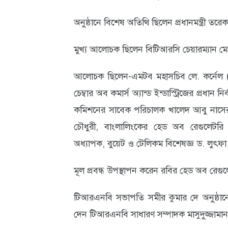
আবহাওয়া
অনুষ্ঠানে বিশেষ অতিথি ছিলেন প্রধানমন্ত্রী 
ও
মুখ্য আলোচক ছিলেন বিটিআরসি চেয়ারম্যান 
পরিবেশ
আলোচক ছিলেন-এমটব মহাসচিব লে. কর্নেল (
ছবি
চেম্বার অব কমার্স অ্যান্ড ইন্ডাস্ট্রিজের প্রধান 
ভিডিও
কমিশনের সাবেক পরিচালক খালেদ আবু নাসের, 
চৌধুরী, বাংলালিংকের হেড অব রেগুলেটরি অ্
অধ্যাপক, বুয়েট ও টেলিকম বিশেষজ্ঞ ড. লুৎফা
মূল প্রবন্ধ উপস্থাপন করেন রবির হেড অব রেগুল
টিআরএনবি সভাপতি সমীর কুমার দে অনুষ্ঠানে 
দেন টিআরএনবি সাধারণ সম্পাদক মাসুদুজ্জামান