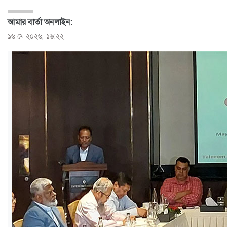
ও
আমার বার্তা অনলাইন:
জীবন
১৬ মে ২০২৬, ১৬:২২
মতামত
শিক্ষা
রাজধানী
আইন-
আদালত
ক্যাম্পাস
আজকের
পত্রিকা