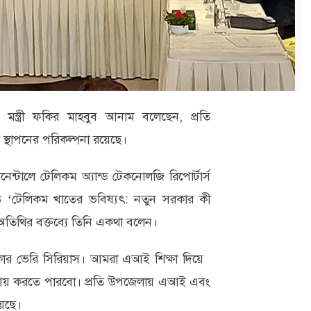
ন মন্ত্রী ফকির মাহবুব আনাম বলেছেন, প্রতি
র স্থাপনের পরিকল্পনা রয়েছে।
েন্টালে টেলিকম অ্যান্ড টেকনোলজি রিপোর্টার্স
 ‘টেলিকম খাতের ভবিষ্যৎ: নতুন সরকার কী
তিথির বক্তব্যে তিনি একথা বলেন।
রকার ভেরি সিরিয়াস। আমরা এআই শিক্ষা দিয়ে
কা আয় করতে পারবো। প্রতি উপজেলায় এআই এবং
রয়েছে।