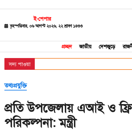
ই-পেপার
জাতীয়
বৃহস্পতিবার, ০৬ আগস্ট ২০২৬, ২২ শ্রাবণ ১৪৩৩
দেশজুড়ে
প্রচ্ছদ
জাতীয়
দেশজুড়ে
রাজন
রাজনীতি
সদ্য পাওয়া
বিশ্ব
অর্থ-
তথ্যপ্রযুক্তি
বাণিজ্য
বিনোদন
প্রতি উপজেলায় এআই ও ফ্রিল্যা
খেলাধুলা
পরিকল্পনা: মন্ত্রী
ধর্ম