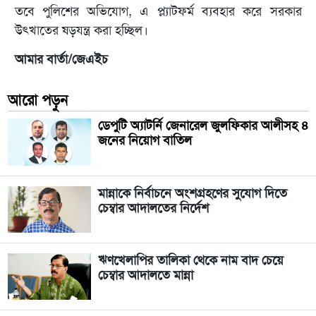
তবে পুলিশের অভিযোগ, এ প্ল্যাটফর্ম ব্যবহার করে সরকার
উৎখাতের ষড়যন্ত্র করা হচ্ছিল।
আমার বার্তা/জেএইচ
আরো পড়ুন
ডেপুটি অ্যাটর্নি জেনারেল জুলফিকার আলীসহ ৪
জনের নিয়োগ বাতিল
মান্নাকে নির্বাচনে অংশগ্রহণের সুযোগ দিতে
চেম্বার আদালতের নির্দেশ
ঋণখেলাপির তালিকা থেকে নাম বাদ চেয়ে
চেম্বার আদালতে মান্না