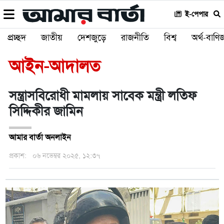
ই-পেপার
প্রচ্ছদ
জাতীয়
দেশজুড়ে
রাজনীতি
বিশ্ব
অর্থ-বাণিজ
আইন-আদালত
সন্ত্রাসবিরোধী মামলায় সাবেক মন্ত্রী লতিফ
সিদ্দিকীর জামিন
আমার বার্তা অনলাইন
প্রকাশ:
০৬ নভেম্বর ২০২৫, ১২:৩৭