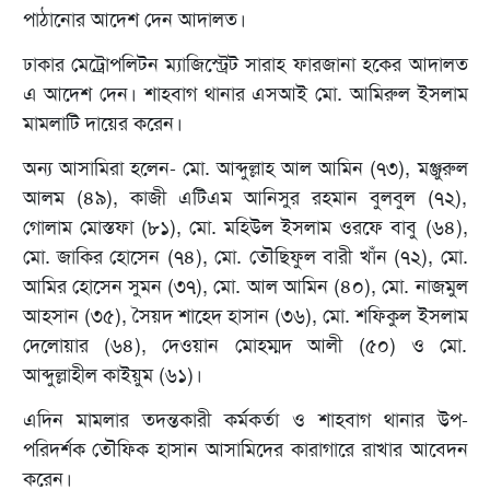
পাঠানোর আদেশ দেন আদালত।
ঢাকার মেট্রোপলিটন ম্যাজিস্ট্রেট সারাহ ফারজানা হকের আদালত
এ আদেশ দেন। শাহবাগ থানার এসআই মো. আমিরুল ইসলাম
মামলাটি দায়ের করেন।
অন্য আসামিরা হলেন- মো. আব্দুল্লাহ আল আমিন (৭৩), মঞ্জুরুল
আলম (৪৯), কাজী এটিএম আনিসুর রহমান বুলবুল (৭২),
গোলাম মোস্তফা (৮১), মো. মহিউল ইসলাম ওরফে বাবু (৬৪),
মো. জাকির হোসেন (৭৪), মো. তৌছিফুল বারী খাঁন (৭২), মো.
আমির হোসেন সুমন (৩৭), মো. আল আমিন (৪০), মো. নাজমুল
আহসান (৩৫), সৈয়দ শাহেদ হাসান (৩৬), মো. শফিকুল ইসলাম
দেলোয়ার (৬৪), দেওয়ান মোহম্মদ আলী (৫০) ও মো.
আব্দুল্লাহীল কাইয়ুম (৬১)।
এদিন মামলার তদন্তকারী কর্মকর্তা ও শাহবাগ থানার উপ-
পরিদর্শক তৌফিক হাসান আসামিদের কারাগারে রাখার আবেদন
করেন।