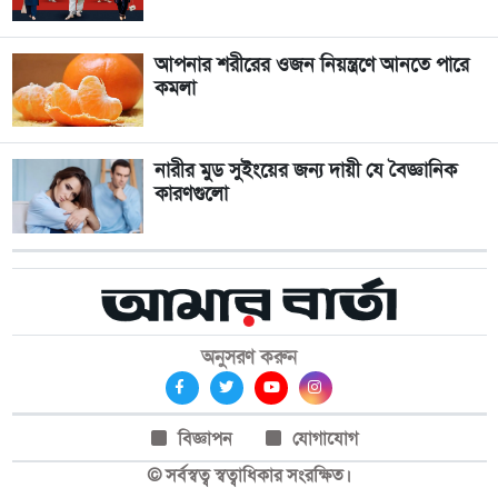
আপনার শরীরের ওজন নিয়ন্ত্রণে আনতে পারে
কমলা
নারীর মুড সুইংয়ের জন্য দায়ী যে বৈজ্ঞানিক
কারণগুলো
অনুসরণ করুন
বিজ্ঞাপন
যোগাযোগ
© সর্বস্বত্ব স্বত্বাধিকার সংরক্ষিত।