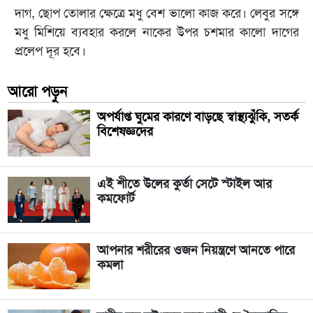
দাগ, ছোপ তোলার ক্ষেত্রে মধু বেশ ভালো কাজ করে। লেবুর সঙ্গে
মধু মিশিয়ে ব্যবহার করলে নাকের উপর চশমার কালো দাগের
প্রলেপ দূর হবে।
আরো পড়ুন
অপর্যাপ্ত ঘুমের কারণে বাড়ছে স্বাস্থ্যঝুঁকি, সতর্ক
বিশেষজ্ঞদের
এই শীতে উলের কুর্তা সেটে স্টাইল আর
কমফোর্ট
আপনার শরীরের ওজন নিয়ন্ত্রণে আনতে পারে
কমলা