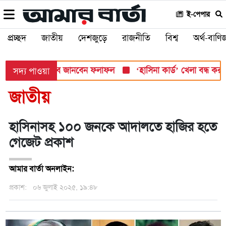
ই-পেপার
প্রচ্ছদ
জাতীয়
দেশজুড়ে
রাজনীতি
বিশ্ব
অর্থ-বাণিজ
সোমবার, যেভাবে জানবেন ফলাফল
‘হাসিনা কার্ড’ খেলা বন্ধ করতে ভারতে
সদ্য পাওয়া
জাতীয়
হাসিনাসহ ১০০ জনকে আদালতে হাজির হতে
গেজেট প্রকাশ
আমার বার্তা অনলাইন:
প্রকাশ:
০৬ জুলাই ২০২৫, ১৯:৪৮