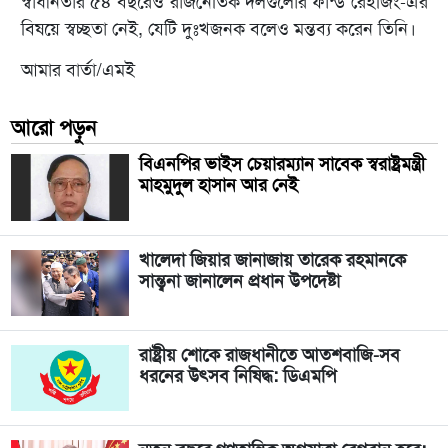
স্বাধীনতার ৫৪ বছরেও রাজনৈতিক দলগুলোর ফান্ড রেইজিং-এর
বিষয়ে স্বচ্ছতা নেই, যেটি দুঃখজনক বলেও মন্তব্য করেন তিনি।
আমার বার্তা/এমই
আরো পড়ুন
বিএনপির ভাইস চেয়ারম্যান সাবেক স্বরাষ্ট্রমন্ত্রী
মাহমুদুল হাসান আর নেই
খালেদা জিয়ার জানাজায় তারেক রহমানকে
সান্ত্বনা জানালেন প্রধান উপদেষ্টা
রাষ্ট্রীয় শোকে রাজধানীতে আতশবাজি-সব
ধরনের উৎসব নিষিদ্ধ: ডিএমপি