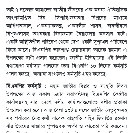
তাই ৭ নভেম্বর আমাদের জাতীয় জীবনের এক অনন্য ঐতিহাসিক
তাত্পর্যমণ্ডিত দিন। সিপাহি-জনতার বিপ্লবের মাধ্যমে
আধিপত্যবাদ, একনায়কতন্ত্র, একদলীয় শাসন, জনজীবনে
বিশৃঙ্খলাসহ তখনকার বিরাজমান নৈরাজ্যের অবসান ঘটে।
একটি অস্থিতিশীল পরিবেশ থেকে দেশ একটি সুশৃঙ্খল পরিবেশে
ফিরে আসে। বিএনপির ভারপ্রাপ্ত চেয়ারম্যান তারেক রহমান এ
উপলক্ষ্যে বাণী প্রদান করেছেন। জাতীয় ইতিহাসের এই দিনটি
যথাযোগ্য মর্যাদায় পালনের জন্য বিএনপি ১০ দিনের কর্মসূচি
পালন করছে। অন্যান্য সংগঠনও কর্মসূচি গ্রহণ করেছে।
বিএনপির কর্মসূচি :
মহান জাতীয় বিপ্লব ও সংহতি দিবস
উপলক্ষ্যে আজ সকাল ৬টায় নয়াপল্টনস্থ বিএনপির কেন্দ্রীয়
কার্যালয়সহ সারা দেশে দলীয় কার্যালয়গুলোতে দলীয় প্রতাকা
উত্তোলন করা হবে। আজ বেলা ১০টায় দলের জাতীয় নেতৃবৃন্দসহ
সব পর্যায়ের নেতাকর্মী সাবেক রাষ্ট্রপতি শহিদ জিয়াউর রহমান
বীর উত্তমের মাজারে পুষ্পস্তবক অর্পণ ও ফাতেহা পাঠ করবেন।