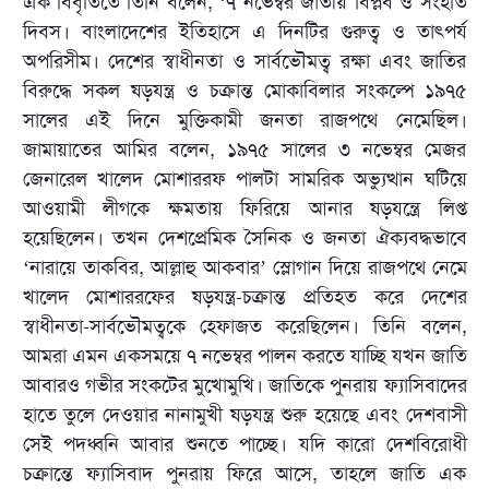
এক বিবৃতিতে তিনি বলেন, ‘৭ নভেম্বর জাতীয় বিপ্লব ও সংহতি
দিবস। বাংলাদেশের ইতিহাসে এ দিনটির গুরুত্ব ও তাত্পর্য
অপরিসীম। দেশের স্বাধীনতা ও সার্বভৌমত্ব রক্ষা এবং জাতির
বিরুদ্ধে সকল ষড়যন্ত্র ও চক্রান্ত মোকাবিলার সংকল্পে ১৯৭৫
সালের এই দিনে মুক্তিকামী জনতা রাজপথে নেমেছিল।
জামায়াতের আমির বলেন, ১৯৭৫ সালের ৩ নভেম্বর মেজর
জেনারেল খালেদ মোশাররফ পালটা সামরিক অভ্যুত্থান ঘটিয়ে
আওয়ামী লীগকে ক্ষমতায় ফিরিয়ে আনার ষড়যন্ত্রে লিপ্ত
হয়েছিলেন। তখন দেশপ্রেমিক সৈনিক ও জনতা ঐক্যবদ্ধভাবে
‘নারায়ে তাকবির, আল্লাহু আকবার’ স্লোগান দিয়ে রাজপথে নেমে
খালেদ মোশাররফের ষড়যন্ত্র-চক্রান্ত প্রতিহত করে দেশের
স্বাধীনতা-সার্বভৌমত্বকে হেফাজত করেছিলেন। তিনি বলেন,
আমরা এমন একসময়ে ৭ নভেম্বর পালন করতে যাচ্ছি যখন জাতি
আবারও গভীর সংকটের মুখোমুখি। জাতিকে পুনরায় ফ্যাসিবাদের
হাতে তুলে দেওয়ার নানামুখী ষড়যন্ত্র শুরু হয়েছে এবং দেশবাসী
সেই পদধ্বনি আবার শুনতে পাচ্ছে। যদি কারো দেশবিরোধী
চক্রান্তে ফ্যাসিবাদ পুনরায় ফিরে আসে, তাহলে জাতি এক