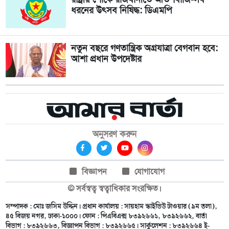
ধরনের উৎসব নিষিদ্ধ: ডিএমপি
নতুন বছরে গণতান্ত্রিক অগ্রযাত্রা বেগবান হবে:
আশা প্রধান উপদেষ্টার
অনুসরণ করুন
বিজ্ঞাপন
যোগাযোগ
© সর্বস্বত্ব স্বত্বাধিকার সংরক্ষিত।
সম্পাদক : মোঃ জসিম উদ্দিন। প্রধান কার্যালয় : সায়হাম স্কাইভিউ টাওয়ার (৯ম তলা),
৪৫ বিজয় নগর, ঢাকা-১০০০। ফোন : পিএবিএক্স ৮৩৯২৬৬১, ৮৩৯২৬৬২, বার্তা
বিভাগ : ৮৩৯২৬৬৩, বিজ্ঞাপন বিভাগ : ৮৩৯২৬৬৫। সার্কুলেশন : ৮৩৯২৬৬৪ ই-