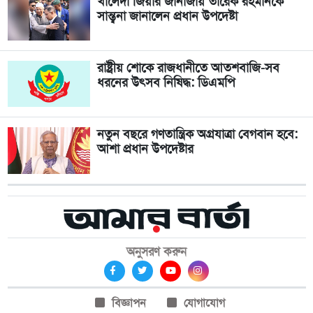
খালেদা জিয়ার জানাজায় তারেক রহমানকে
সান্ত্বনা জানালেন প্রধান উপদেষ্টা
রাষ্ট্রীয় শোকে রাজধানীতে আতশবাজি-সব
ধরনের উৎসব নিষিদ্ধ: ডিএমপি
নতুন বছরে গণতান্ত্রিক অগ্রযাত্রা বেগবান হবে:
আশা প্রধান উপদেষ্টার
অনুসরণ করুন
বিজ্ঞাপন
যোগাযোগ