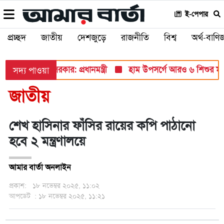
ই-পেপার
প্রচ্ছদ
জাতীয়
দেশজুড়ে
রাজনীতি
বিশ্ব
অর্থ-বাণিজ
ে তুলে ধরবে সরকার: প্রধানমন্ত্রী
হাম উপসর্গে আরও ৬ শিশুর মৃত্যু, ন
সদ্য পাওয়া
জাতীয়
শেখ হাসিনার ফাঁসির রায়ের কপি পাঠানো
হবে ২ মন্ত্রণালয়ে
আমার বার্তা অনলাইন
প্রকাশ:
১৮ নভেম্বর ২০২৫, ১১:০২
আপডেট
: ১৮ নভেম্বর ২০২৫, ১১:২১