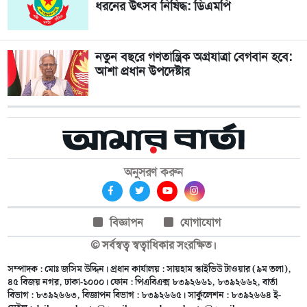
ধরনের উৎসব নিষিদ্ধ: ডিএমপি
নতুন বছরে গণতান্ত্রিক অগ্রযাত্রা বেগবান হবে:
আশা প্রধান উপদেষ্টার
অনুসরণ করুন
বিজ্ঞাপন
যোগাযোগ
© সর্বস্বত্ব স্বত্বাধিকার সংরক্ষিত।
সম্পাদক : মোঃ জসিম উদ্দিন। প্রধান কার্যালয় : সায়হাম স্কাইভিউ টাওয়ার (৯ম তলা),
৪৫ বিজয় নগর, ঢাকা-১০০০। ফোন : পিএবিএক্স ৮৩৯২৬৬১, ৮৩৯২৬৬২, বার্তা
বিভাগ : ৮৩৯২৬৬৩, বিজ্ঞাপন বিভাগ : ৮৩৯২৬৬৫। সার্কুলেশন : ৮৩৯২৬৬৪ ই-