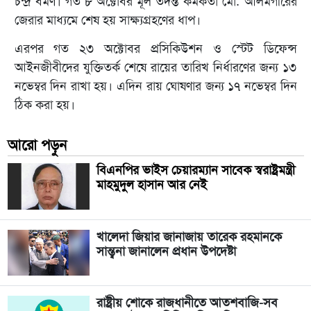
চন্দ্র বর্মণ। গত ৮ অক্টোবর মূল তদন্ত কর্মকর্তা মো. আলমগীরের
জেরার মাধ্যমে শেষ হয় সাক্ষ্যগ্রহণের ধাপ।
এরপর গত ২৩ অক্টোবর প্রসিকিউশন ও স্টেট ডিফেন্স
আইনজীবীদের যুক্তিতর্ক শেষে রায়ের তারিখ নির্ধারণের জন্য ১৩
নভেম্বর দিন রাখা হয়। এদিন রায় ঘোষণার জন্য ১৭ নভেম্বর দিন
ঠিক করা হয়।
আরো পড়ুন
বিএনপির ভাইস চেয়ারম্যান সাবেক স্বরাষ্ট্রমন্ত্রী
মাহমুদুল হাসান আর নেই
খালেদা জিয়ার জানাজায় তারেক রহমানকে
সান্ত্বনা জানালেন প্রধান উপদেষ্টা
রাষ্ট্রীয় শোকে রাজধানীতে আতশবাজি-সব