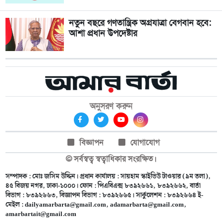
নতুন বছরে গণতান্ত্রিক অগ্রযাত্রা বেগবান হবে:
আশা প্রধান উপদেষ্টার
অনুসরণ করুন
বিজ্ঞাপন
যোগাযোগ
© সর্বস্বত্ব স্বত্বাধিকার সংরক্ষিত।
সম্পাদক : মোঃ জসিম উদ্দিন। প্রধান কার্যালয় : সায়হাম স্কাইভিউ টাওয়ার (৯ম তলা),
৪৫ বিজয় নগর, ঢাকা-১০০০। ফোন : পিএবিএক্স ৮৩৯২৬৬১, ৮৩৯২৬৬২, বার্তা
বিভাগ : ৮৩৯২৬৬৩, বিজ্ঞাপন বিভাগ : ৮৩৯২৬৬৫। সার্কুলেশন : ৮৩৯২৬৬৪ ই-
মেইল :
dailyamarbarta@gmail.com
,
adamarbarta@gmail.com
,
amarbartait@gmail.com