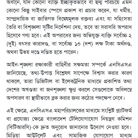
অধীনে, যদি কোনো ব্যক্তি ইচ্ছাকৃতভাবে বা ছদ্ম পরিচয়ে এমন
কোনো কিছু সাইবার স্পেসে প্রকাশ বা প্রচার করেন, যা ধর্মীয়,
সাম্প্রদায়িক বা জাতিগত বিদ্বেষমূলক বক্তব্য এবং যা সহিংসতা
তৈরি বা বিশৃঙ্খলা সৃষ্টির নির্দেশনা দেয়, তবে তা সরাসরি অপরাধ
হিসেবে গণ্য হবে। এই অপরাধের জন্য অভিযুক্ত ব্যক্তি সর্বোচ্চ ২
(দুই) বৎসর কারাদণ্ড, বা সর্বোচ্চ ১০ (দশ) লক্ষ টাকা অর্থদণ্ড,
অথবা উভয় দণ্ডে দণ্ডিত হতে পারেন।
আইন-শৃঙ্খলা রক্ষাকারী বাহিনীর সক্ষমতা সম্পর্কে এনসিএসএ
জানিয়েছে, তথ্য-উপাত্ত বিশ্লেষণ সাপেক্ষে বিশ্বাস করার কারণ
থাকলে, তারা ডিজিটাল বা ইলেকট্রনিক মাধ্যমে প্রকাশিত তথ্য
দেশের অখণ্ডতা বা জনশৃঙ্খলা ক্ষুণ্ন করলে সেগুলোকে অবিলম্বে
অপসারণ বা স্থায়ীভাবে ব্লক করার জন্য কঠোর পদক্ষেপ নেবে।
এই ক্ষেত্রে, এনসিএসএ মহাপরিচালকের মাধ্যমে সংশ্লিষ্ট প্ল্যাটফর্ম
বা প্রযোজ্য ক্ষেত্রে বাংলাদেশ টেলিযোগাযোগ নিয়ন্ত্রণ কমিশন
(বিটিআরসি)-কে দ্রুত অনুরোধ জানানোর উদ্যোগ নেওয়া হবে।
মিডিয়া আউটলেট এবং সামাজিক যোগাযোগ মাধ্যম