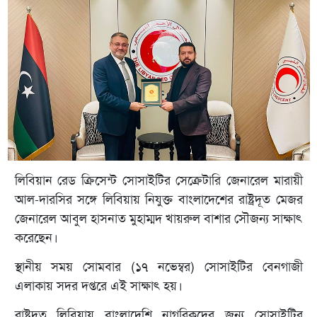
লিবিয়ান রেড ক্রিসেন্ট সোসাইটির সেক্রেটারি জেনারেল মারায়ী
আল-দারসির সঙ্গে লি‌বিয়ায় নিযুক্ত বাংলা‌দে‌শের রাষ্ট্রদূত মেজর
জেনারেল আবুল হাসনাত মুহাম্মদ খায়রুল বাশার সৌজন্য সাক্ষাৎ
করেছেন।
স্থানীয় সময় সোমবার (১৭ ন‌ভেম্বর) সোসাইটির বেনগাজী
এলাকায় সদর দপ্তরে এই সাক্ষাৎ হয়।
রাষ্ট্রদূত লিবিয়ায় বাংলাদেশি নাগরিকদের জন্য সোসাইটির