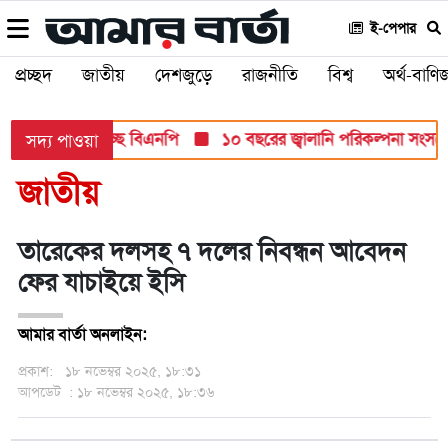
ই-পেপার
প্রচ্ছদ
জাতীয়
দেশজুড়ে
রাজনীতি
বিশ্ব
অর্থ-বাণিজ
ড়ান্ত মনোনয়ন দিচ্ছে বিএনপি
১০ বছরের জ্বালানি পরিকল্পনা সংসদে তুল
সদ্য পাওয়া
জাতীয়
তারেকের দলসহ ৭ দলের নিবন্ধন আবেদন
ফের যাচাইয়ে ইসি
আমার বার্তা অনলাইন:
প্রকাশ:
১৮ নভেম্বর ২০২৫, ১৮:৩১
আপডেট
: ১৮ নভেম্বর ২০২৫, ১৮:৩৬