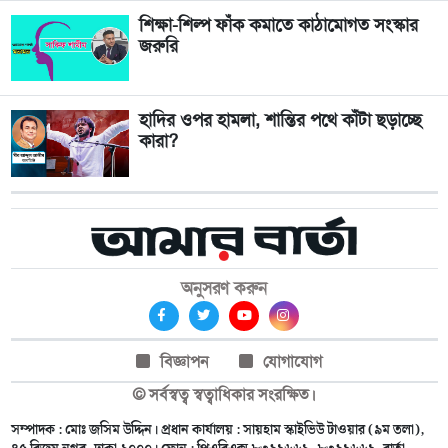
শিক্ষা-শিল্প ফাঁক কমাতে কাঠামোগত সংস্কার
জরুরি
হাদির ওপর হামলা, শান্তির পথে কাঁটা ছড়াচ্ছে
কারা?
অনুসরণ করুন
বিজ্ঞাপন
যোগাযোগ
© সর্বস্বত্ব স্বত্বাধিকার সংরক্ষিত।
সম্পাদক : মোঃ জসিম উদ্দিন। প্রধান কার্যালয় : সায়হাম স্কাইভিউ টাওয়ার (৯ম তলা),