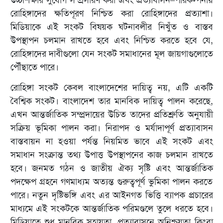
উচ্চশিক্ষার সুযোগ সম্প্রসারণ করা এবং প্রত্যাবাসন–পরিকল্পনায়
রোহিঙ্গাদের ক্ষতিপূরণ নিশ্চিত করা রোহিঙ্গাদের প্রত্যাশা।
মিডিয়াকে এই সংকট বিষয়ক ঘটনাবলীর নিখুঁত ও বাস্তব
উপস্থাপন চলমান রাখতে হবে এবং নিশ্চিত করতে হবে যে,
রোহিঙ্গাদের দাবীগুলো যেন সংকট সমাধানের মূল জায়গাগুলোতে
পৌঁছাতে পারে।
রোহিঙ্গা সংকট কেবল বাংলাদেশের দায়িত্ব নয়, এটি একটি
বৈশ্বিক সংকট। বাংলাদেশ তার মানবিক দায়িত্ব পালন করেছে,
এখন আন্তর্জাতিক সম্প্রদায়ের উচিত তাদের প্রতিশ্রুতি অনুযায়ী
সক্রিয় ভূমিকা পালন করা। নিরাপদ ও মর্যাদাপূর্ণ প্রত্যাবাসন
বাস্তবায়ন না হওয়া পর্যন্ত নিয়মিত ভাবে এই সংকট এবং
সমাধান সংক্রান্ত তথ্য উপাত্ত উপস্থাপনের কাজ চলমান রাখতে
হবে। জনমত গঠন ও জাতীয় ঐক্য সৃষ্টি এবং আন্তর্জাতিক
পদক্ষেপ গ্রহনে গণমাধ্যম অত্যন্ত গুরুত্বপূর্ণ ভুমিকা পালন করতে
পারে। নতুন দৃষ্টিভঙ্গি এবং এর আইনগত ভিত্তি ব্যাপক প্রচারের
মাধ্যমে এই সংকটকে আন্তর্জাতিক পরিমণ্ডলে তুলে ধরতে হবে।
মিডিয়াতে শুধু মানবিক সহায়তা, প্রত্যাবাসনে অনিশ্চয়তা কিংবা