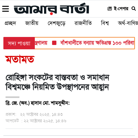
ই-পেপার
প্রচ্ছদ
জাতীয়
দেশজুড়ে
রাজনীতি
বিশ্ব
অর্থ-বাণিজ
ষায়: শিক্ষা মন্ত্রণালয়
বাঁশখালীতে বন্যায় ক্ষতিগ্রস্ত ১০০ পরিবারকে ঘর
সদ্য পাওয়া
মতামত
রোহিঙ্গা সংকটের বাস্তবতা ও সমাধান
বিশ্বমঞ্চে নিয়মিত উপস্থাপনের আহ্বান
ব্রি. জে. (অব.) হাসান মো. শামসুদ্দীন:
প্রকাশ:
২২ অক্টোবর ২০২৫, ১৪:৪৩
আপডেট
: ২২ অক্টোবর ২০২৫, ১৪:৪৬