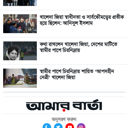
খালেদা জিয়া স্বাধীনতা ও সার্বভৌমত্বের প্রতীক
হয়ে ছিলেন: আনিসুল ইসলাম
কথা রাখলেন খালেদা জিয়া, দেশের মাটিতে
স্বামীর পাশে চিরনিদ্রায়
স্বামীর পাশে চিরনিদ্রায় শায়িত ‘আপসহীন
নেত্রী’ খালেদা জিয়া
অনুসরণ করুন