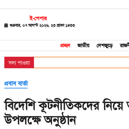
ই-পেপার
জাতীয়
শুক্রবার, ০৭ আগস্ট ২০২৬, ২৩ শ্রাবণ ১৪৩৩
দেশজুড়ে
প্রচ্ছদ
জাতীয়
দেশজুড়ে
রাজন
রাজনীতি
সদ্য পাওয়া
বিশ্ব
অর্থ-
প্রবাস বার্তা
বাণিজ্য
বিনোদন
বিদেশি কূটনীতিকদের নিয়ে আঙ
খেলাধুলা
উপলক্ষে অনুষ্ঠান
ধর্ম