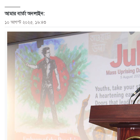
ও
আমার বার্তা অনলাইন:
জীবন
১০ আগস্ট ২০২৫, ১৬:৪৩
মতামত
শিক্ষা
রাজধানী
আইন-
আদালত
ক্যাম্পাস
আজকের
পত্রিকা