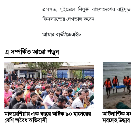
প্রসঙ্গত, সুইডেনে নিযুক্ত বাংলাদেশের রাষ্ট্রদ
ফিনল্যান্ডের দেখভাল করেন।
আমার বার্তা/জেএইচ
এ সম্পর্কিত আরো পড়ুন
মালয়েশিয়ায় এক বছরে আটক ৯০ হাজারের
আটলান্টিক ম
বেশি অবৈধ অভিবাসী
মরদেহ উদ্ধার