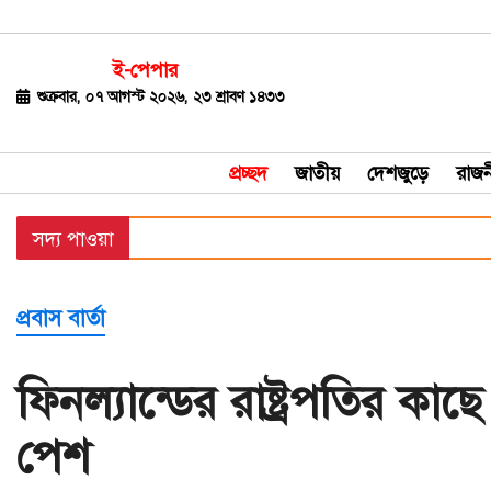
ই-পেপার
জাতীয়
শুক্রবার, ০৭ আগস্ট ২০২৬, ২৩ শ্রাবণ ১৪৩৩
দেশজুড়ে
প্রচ্ছদ
জাতীয়
দেশজুড়ে
রাজন
রাজনীতি
সদ্য পাওয়া
বিশ্ব
অর্থ-
প্রবাস বার্তা
বাণিজ্য
বিনোদন
ফিনল্যান্ডের রাষ্ট্রপতির কাছ
খেলাধুলা
পেশ
ধর্ম