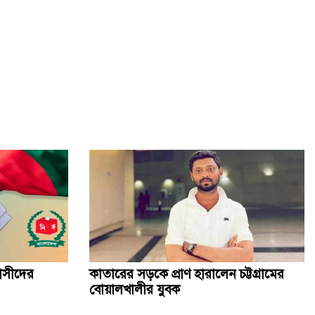
কথা রাখলেন খালেদা জিয়া, দেশের মাটিতে স্বামীর পাশে চিরনিদ্রায়
কৃত্রিম বুদ্ধিমত্তাকে কাজে লাগিয়ে ছবি-ভিডিও বানাবেন যেভাবে
জানাজায় অংশ নিতে আসা বিদেশি অতিথিদের সঙ্গে উপদেষ্টাদের
সাক্ষাৎ
সিলেট স্টেডিয়ামে খালেদা জিয়ার জন্য দোয়া অনুষ্ঠিত
বেগম খালেদা জিয়ার জানাজায় ৫০ প্লাটুন আনসার ও টিডিপি
মোতায়েন
খালেদা জিয়ার জানাজায় পদদলিত হয়ে একজনের মৃত্যু
বাসীদের
কাতারের সড়কে প্রাণ হারালেন চট্টগ্রামের
বোয়ালখালীর যুবক