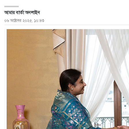
ও
আমার বার্তা অনলাইন
জীবন
০৬ অক্টোবর ২০২৫, ১০:৪৩
মতামত
শিক্ষা
রাজধানী
আইন-
আদালত
ক্যাম্পাস
আজকের
পত্রিকা