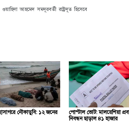
ূত ওয়াহিদা আহমেদ সমদূরবর্তী রাষ্ট্রদূত হিসেবে
হাসাগরে নৌকাডুবি: ১২ জনের
পোস্টাল ভোট: মালয়েশিয়া প্র
নিবন্ধন ছাড়াল ৪১ হাজার