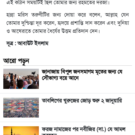
এই কঠিন সময়টিই ছিল তোমার জন্য রহমতের দরজা।
হান্না মরিস তরুণীটির জন্য দোয়া করে বলেন, আল্লাহ যেন
তোমার দুশ্চিন্তা দূর করেন, হৃদয়ে প্রশান্তি দান করেন এবং দুনিয়া
ও আখেরাতে তোমার ধৈর্যের উত্তম প্রতিদান দেন।
সূত্র : আবাউট ইসলাম
আরো পড়ুন
জানাজায় বিপুল জনসমাগম মৃতের জন্য যে
সৌভাগ্য বয়ে আনে
তাবলিগের খুরুজের জোড় শুরু ২ জানুয়ারি
ফরজ নামাজের পর নবীজির (সা.) যে আমল