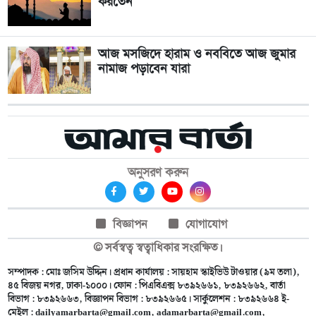
করতেন
আজ মসজিদে হারাম ও নববিতে আজ জুমার
নামাজ পড়াবেন যারা
অনুসরণ করুন
বিজ্ঞাপন
যোগাযোগ
© সর্বস্বত্ব স্বত্বাধিকার সংরক্ষিত।
সম্পাদক : মোঃ জসিম উদ্দিন। প্রধান কার্যালয় : সায়হাম স্কাইভিউ টাওয়ার (৯ম তলা),
৪৫ বিজয় নগর, ঢাকা-১০০০। ফোন : পিএবিএক্স ৮৩৯২৬৬১, ৮৩৯২৬৬২, বার্তা
বিভাগ : ৮৩৯২৬৬৩, বিজ্ঞাপন বিভাগ : ৮৩৯২৬৬৫। সার্কুলেশন : ৮৩৯২৬৬৪ ই-
মেইল :
dailyamarbarta@gmail.com
,
adamarbarta@gmail.com
,