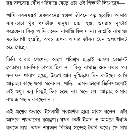
ছয় সদস্যের যৌথ পরিবারে বেড়ে ওঠা ওই শিক্ষার্থী লিখেছেন—
আমি সবসময়ই একধরনের স্বচ্ছল জীবনে বড় হয়েছি। আমার
বাবা-চাচা খুব ধর্মভীরু মানুষ। চাচা হজ, ওমরাহ দুটোই
করেছেন। কিন্তু আমি তেমন নামাজি ছিলাম না। সম্প্রতি নামাজে
মনোযোগী হয়েছি, অথচ এখন আমার জীবন যেন ওলটপালট
হয়ে গেছে।
তিনি আরও লেখেন, আগে পরিশ্রম ছাড়াই ভালো রেজাল্ট
পেতাম। মানসিক চাপও ছিল না। কিন্তু নামাজ শুরু করার পর
ফলাফল খারাপ হচ্ছে, উদ্বেগ আর দুশ্চিন্তায় দিন কাটছে। আমি
আল্লাহর কাছে ক্ষমা, মনোবল, শান্তি—এমন ভালো জিনিসগুলোই
চাই শুধু। তবু কিছুই ঠিক হচ্ছে না। মনে হয়, আল্লাহ আমার
নামাজ পছন্দ করছেন না।
এই প্রশ্নের জবাবে ইসলামী পরামর্শক হান্না মরিস বলেন, এটা
আসলে শয়তানের কুমন্ত্রণা। যখন কেউ ইমান ও আমলে উন্নতি
করতে চায়, তখন শয়তান বিভিন্ন সন্দেহ তৈরি করে। সে চায়