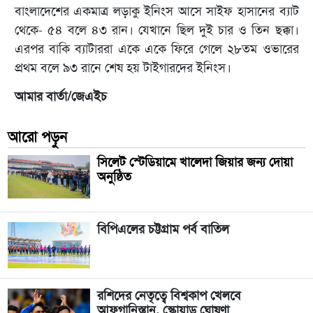
বাংলাদেশের একমাত্র লড়াকু ইনিংস আসে সাইফ হাসানের ব্যাট
থেকে- ৫৪ বলে ৪৩ রান। যেখানে ছিল দুই চার ও তিন ছক্কা।
এরপর বাকি ব্যাটাররা একে একে ফিরে গেলে ২৮তম ওভারের
প্রথম বলে ৯৩ রানে শেষ হয় টাইগারদের ইনিংস।
আমার বার্তা/জেএইচ
আরো পড়ুন
সিলেট স্টেডিয়ামে খালেদা জিয়ার জন্য দোয়া
অনুষ্ঠিত
বিপিএলের চট্টগ্রাম পর্ব বাতিল
রশিদের নেতৃত্বে বিশ্বকাপ খেলবে
আফগানিস্তান, স্কোয়াড ঘোষণা