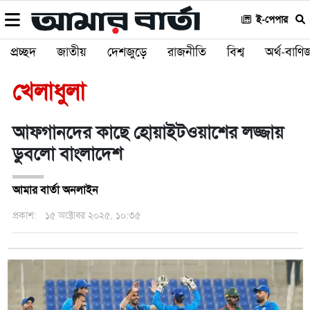
ই-পেপার
প্রচ্ছদ
জাতীয়
দেশজুড়ে
রাজনীতি
বিশ্ব
অর্থ-বাণিজ
খেলাধুলা
আফগানদের কাছে হোয়াইটওয়াশের লজ্জায়
ডুবলো বাংলাদেশ
আমার বার্তা অনলাইন
প্রকাশ:
১৫ অক্টোবর ২০২৫, ১০:৩৫